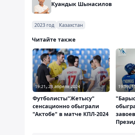
Куандык Шынасилов
2023 год
Казахстан
Читайте также
19:21, 28 апреля 2024
19:59, 1
Футболисты"Жетысу"
"Барыс
сенсационно обыграли
обыгра
"Актобе" в матче КПЛ-2024
завоев
Прези