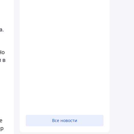
а.
Но
 в
е
Все новости
ер