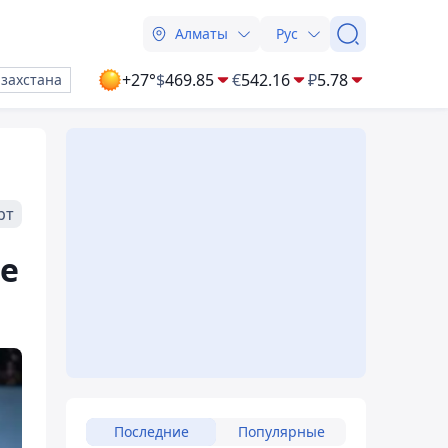
Алматы
Рус
+27°
$
469.85
€
542.16
₽
5.78
азахстана
рт
че
Последние
Популярные