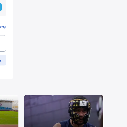
ход
ь