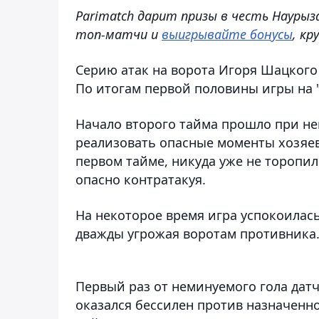
Parimatch дарит призы в честь Наурыз
топ-матчи и
выигрывайте бонусы
, к
Серию атак на ворота Игоря Шацкого
По итогам первой половины игры на 
Начало второго тайма прошло при н
реализовать опасные моменты хозяева
первом тайме, никуда уже не торопил
опасно контратакуя.
На некоторое время игра успокоилась
дважды угрожая воротам противника
Первый раз от неминуемого гола датча
оказался бессилен против назначенн