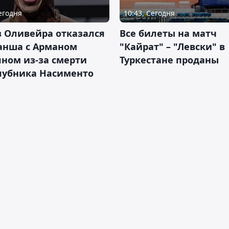
Сегодня
10:43, Сегодня
 Оливейра отказался
Все билеты на матч
анша с Арманом
"Кайрат" – "Левски" в
ном из-за смерти
Туркестане проданы
лубника Насименто