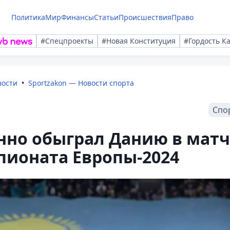
Политика
Мир
Финансы
Статьи
Происшествия
Право
#Спецпроекты
#Новая Конституция
#Гордость К
вости
Sportzakon — Новости спорта
Спо
нно обыграл Данию в мат
ионата Европы-2024