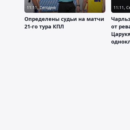
11:11, Сегодня
11:11, 
Определены судьи на матчи
Чарльз
21-го тура КПЛ
от рев
Царукя
однок