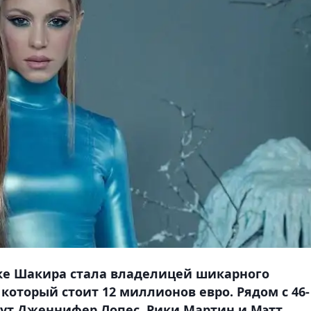
ике Шакира стала владелицей шикарного
который стоит 12 миллионов евро. Рядом с 46-
ут Дженнифер Лопес, Рики Мартин и Мэтт