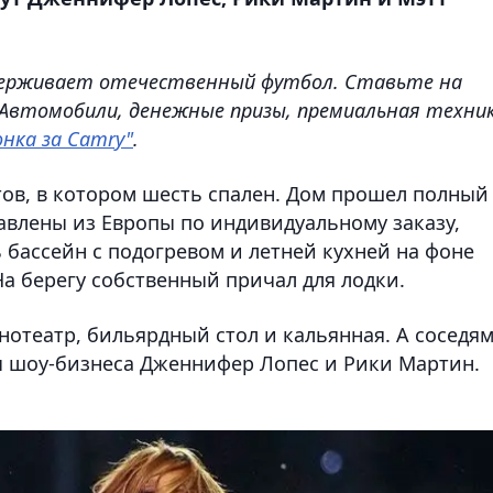
ддерживает отечественный футбол. Ставьте на
 Автомобили, денежные призы, премиальная техни
онка за Camry"
.
тов, в котором шесть спален. Дом прошел полный
авлены из Европы по индивидуальному заказу,
ь бассейн с подогревом и летней кухней на фоне
На берегу собственный причал для лодки.
отеатр, бильярдный стол и кальянная. А соседя
 шоу-бизнеса Дженнифер Лопес и Рики Мартин.