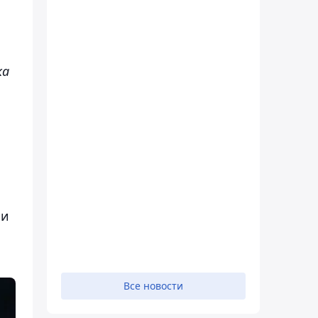
ка
ми
Все новости