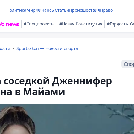
Политика
Мир
Финансы
Статьи
Происшествия
Право
#Спецпроекты
#Новая Конституция
#Гордость К
вости
Sportzakon — Новости спорта
Спо
а соседкой Дженнифер
ина в Майами