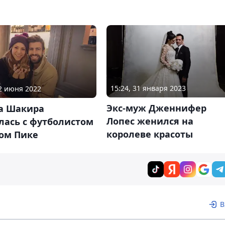
15:24, 31 января 2023
02 июня 2022
Экс-муж Дженнифер
а Шакира
Лопес женился на
лась с футболистом
королеве красоты
ом Пике
В