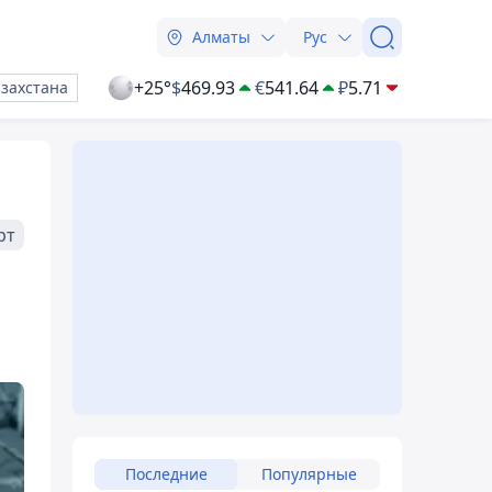
Алматы
Рус
+25°
$
469.93
€
541.64
₽
5.71
азахстана
рт
Последние
Популярные