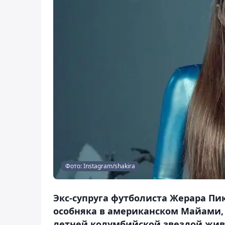
Фото: Instagram/shakira
Экс-супруга футболиста Жерара П
особняка в американском Майами, 
летней колумбийской звездой жив