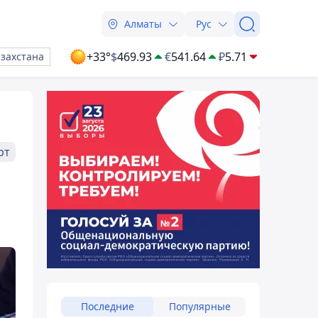
Алматы
Рус
+33°
$
469.93
€
541.64
₽
5.71
азахстана
рт
Последние
Популярные