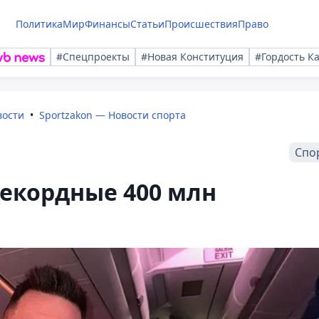
Политика
Мир
Финансы
Статьи
Происшествия
Право
#Спецпроекты
#Новая Конституция
#Гордость К
вости
Sportzakon — Новости спорта
Спо
екордные 400 млн