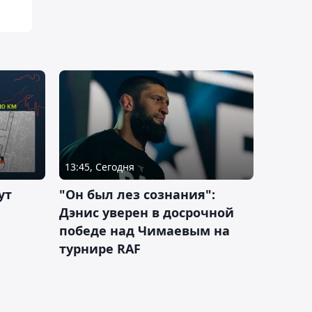
13:45, Сегодня
ут
"Он был лез сознания":
Дэнис уверен в досрочной
победе над Чимаевым на
турнире RAF