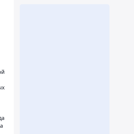
ой
ых
да
ла