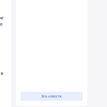
в:
на
 в
Все новости