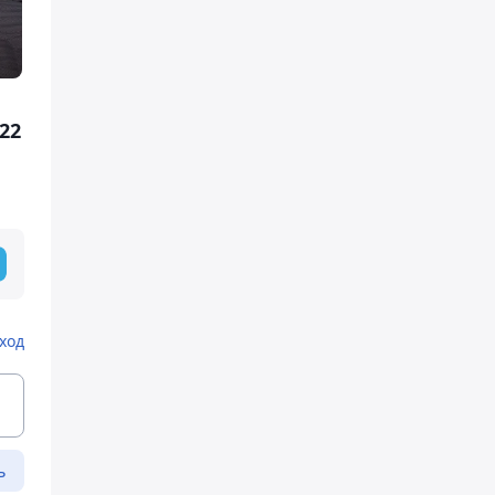
22
ход
ь