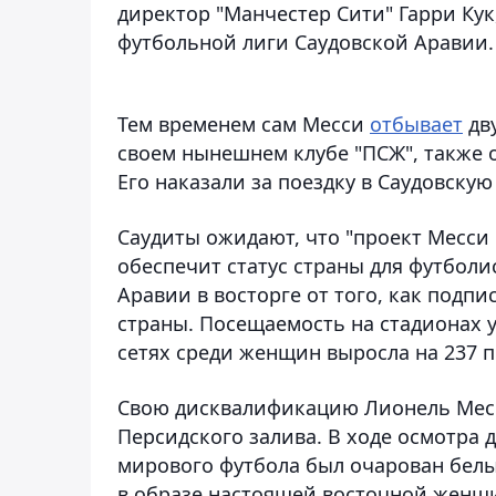
директор "Манчестер Сити" Гарри Кук
футбольной лиги Саудовской Аравии.
Тем временем сам Месси
отбывает
дв
своем нынешнем клубе "ПСЖ", также о
Его наказали за поездку в Саудовску
Саудиты ожидают, что "проект Месси 
обеспечит статус страны для футболи
Аравии в восторге от того, как подпи
страны. Посещаемость на стадионах у
сетях среди женщин выросла на 237 
Свою дисквалификацию Лионель Месси
Персидского залива. В ходе осмотра
мирового футбола был очарован белы
в образе настоящей восточной женщ