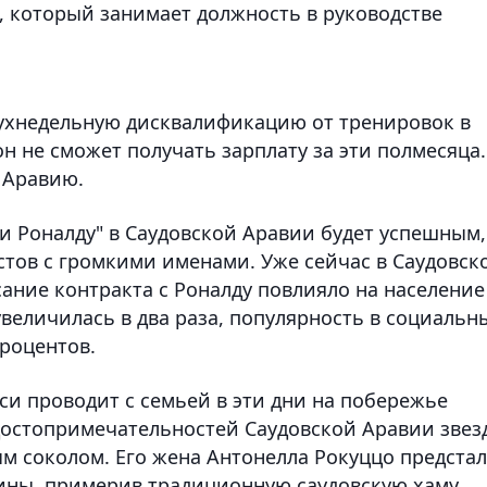
, который занимает должность в руководстве
ухнедельную дисквалификацию от тренировок в
н не сможет получать зарплату за эти полмесяца.
ю Аравию.
и Роналду" в Саудовской Аравии будет успешным,
стов с громкими именами. Уже сейчас в Саудовск
сание контракта с Роналду повлияло на население
величилась в два раза, популярность в социальн
процентов.
 проводит с семьей в эти дни на побережье
 достопримечательностей Саудовской Аравии звез
м соколом. Его жена Антонелла Рокуццо предста
ины, примерив традиционную саудовскую хаму,