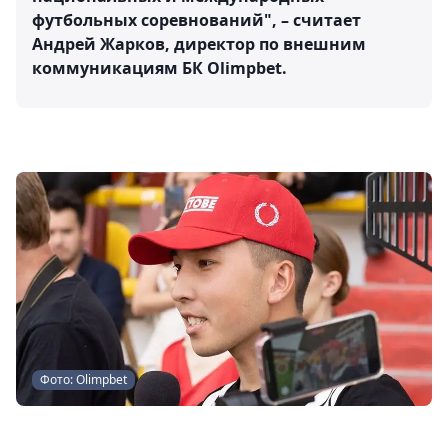
футбольных соревнований", – считает
Андрей Жарков, директор по внешним
коммуникациям БК Olimpbet.
Фото: Olimpbet