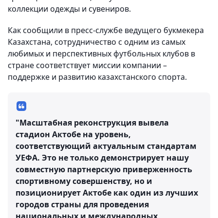
коллекции одежды и сувениров.
Как сообщили в пресс-службе ведущего букмекера
Казахстана, сотрудничество с одним из самых
любимых и перспективных футбольных клубов в
стране соответствует миссии компании –
поддержке и развитию казахстанского спорта.
"Масштабная реконструкция вывела
стадион Актобе на уровень,
соответствующий актуальным стандартам
УЕФА. Это не только демонстрирует нашу
совместную партнерскую приверженность
спортивному совершенству, но и
позиционирует Актобе как один из лучших
городов страны для проведения
национальных и международных