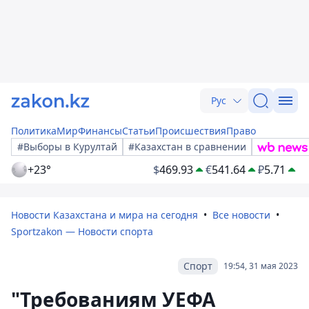
Рус
Политика
Мир
Финансы
Статьи
Происшествия
Право
#Выборы в Курултай
#Казахстан в сравнении
+23°
$
469.93
€
541.64
₽
5.71
Новости Казахстана и мира на сегодня
Все новости
Sportzakon — Новости спорта
Спорт
19:54, 31 мая 2023
"Требованиям УЕФА