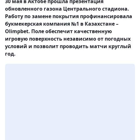
30 мая в Актобе прошла презентация
обновленного газона Центрального стадиона.
Работу по замене покрытия профинансировала
букмекерская компания №1 в Казахстане –
Olimpbet. Поле обеспечит качественную
игровую поверхность независимо от погодных
условий и позволит проводить матчи круглый
год.