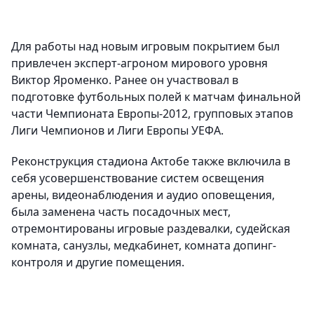
Для работы над новым игровым покрытием был
привлечен эксперт-агроном мирового уровня
Виктор Яроменко. Ранее он участвовал в
подготовке футбольных полей к матчам финальной
части Чемпионата Европы-2012, групповых этапов
Лиги Чемпионов и Лиги Европы УЕФА.
Реконструкция стадиона Актобе также включила в
себя усовершенствование систем освещения
арены, видеонаблюдения и аудио оповещения,
была заменена часть посадочных мест,
отремонтированы игровые раздевалки, судейская
комната, санузлы, медкабинет, комната допинг-
контроля и другие помещения.