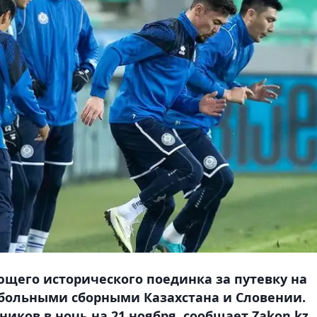
щего исторического поединка за путевку на
больными сборными Казахстана и Словении.
иков в ночь на 21 ноября, сообщает Zakon.kz.