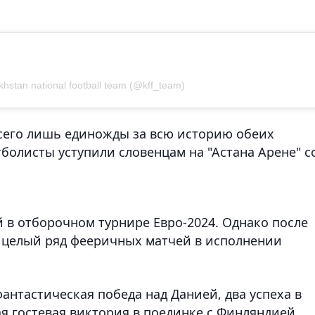
hstan national football team (@kff_team)
всего лишь единожды за всю историю обеих
тболисты уступили словенцам на "Астана Арене" с
 в отборочном турнире Евро-2024. Однако после
 целый ряд фееричных матчей в исполнении
фантастическая победа над Данией, два успеха в
я гостевая виктория в поединке с Финляндией.