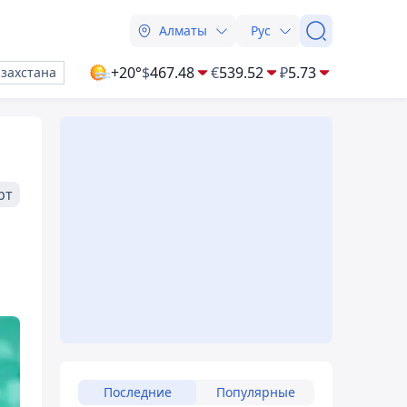
Алматы
Рус
+20°
$
467.48
€
539.52
₽
5.73
азахстана
рт
Последние
Популярные