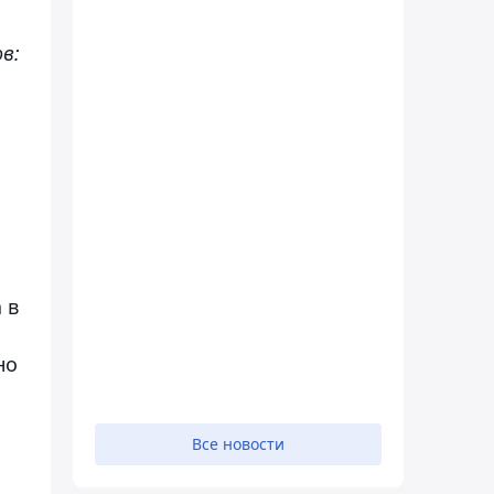
в:
 в
но
Все новости