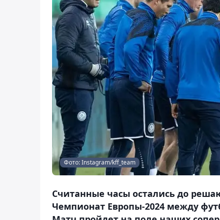
Фото: Instagram/kff_team
Считанные часы остались до решаю
Чемпионат Европы-2024 между фут
Матч пройдет на поле наших соперн