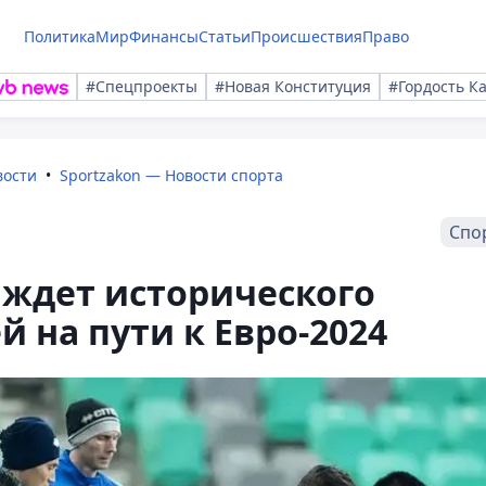
Политика
Мир
Финансы
Статьи
Происшествия
Право
#Спецпроекты
#Новая Конституция
#Гордость К
вости
Sportzakon — Новости спорта
Спо
 ждет исторического
 на пути к Евро-2024