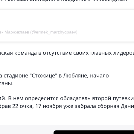
ек Маржикпаев (@ermek_marzhyqpaev)
ская команда в отсутствие своих главных лидеро
а стадионе "Стожице" в Любляне, начало
таны.
й. В нем определится обладатель второй путевки
брав 22 очка, 17 ноября уже забрала сборная Дани