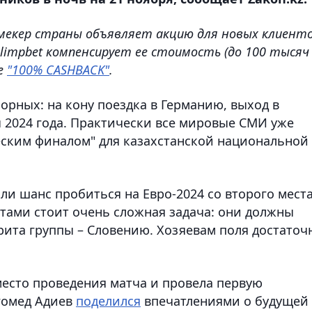
мекер страны объявляет акцию для новых клиенто
Olimpbet компенсирует ее стоимость (до 100 тысяч
це
"100% CASHBACK"
.
борных: на кону поездка в Германию, выход в
2024 года. Практически все мировые СМИ уже
еским финалом" для казахстанской национальной
и шанс пробиться на Евро-2024 со второго места
тами стоит очень сложная задача: они должны
рита группы – Словению. Хозяевам поля достаточ
место проведения матча и провела первую
гомед Адиев
поделился
впечатлениями о будущей