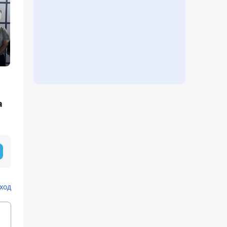
а
ход