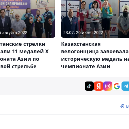
5 августа 2022
23:07, 20 июня 2022
танские стрелки
Казахстанская
али 11 медалей X
велогонщица завоевала
оната Азии по
историческую медаль н
вой стрельбе
чемпионате Азии
В