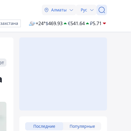
Алматы
Рус
+24°
$
469.93
€
541.64
₽
5.71
азахстана
рт
а
Последние
Популярные