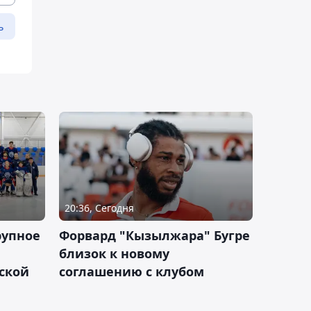
ь
20:36, Сегодня
рупное
Форвард "Кызылжара" Бугре
близок к новому
ской
соглашению с клубом