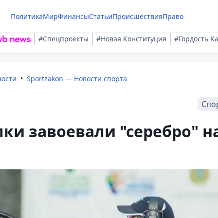
Политика
Мир
Финансы
Статьи
Происшествия
Право
#Спецпроекты
#Новая Конституция
#Гордость К
вости
Sportzakon — Новости спорта
Спо
лки завоевали "серебро" н