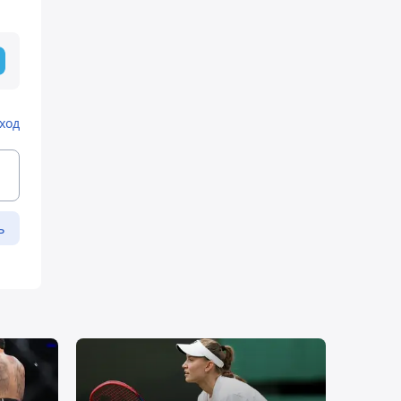
ход
ь