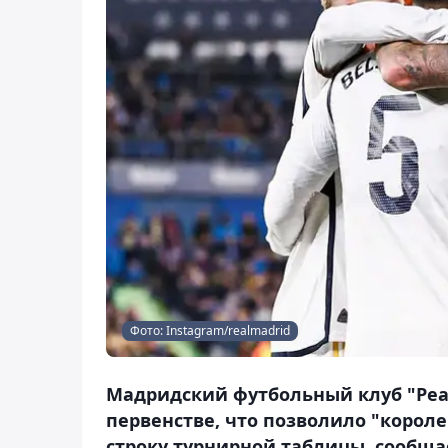
Фото: Instagram/realmadrid
Мадридский футбольный клуб "Реал
первенстве, что позволило "корол
строку турнирной таблицы, сообщае