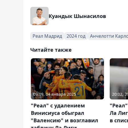
Куандык Шынасилов
Реал Мадрид
2024 год
Анчелотти Карл
Читайте также
09:09, 04 января 2025
20:02, 2
"Реал" с удалением
"Реал"
Винисиуса обыграл
Ла Лиг
"Валенсию" и возглавил
в спи
таблицу Ла Лиги