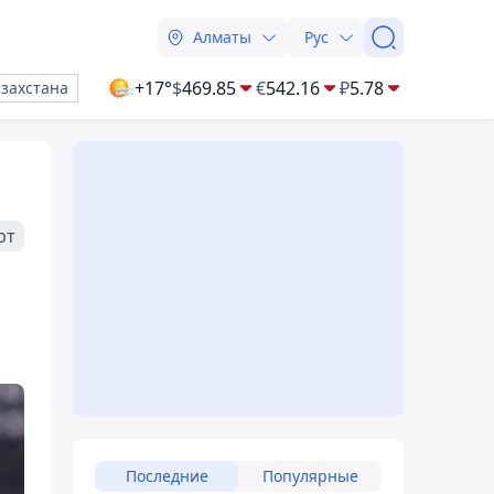
Алматы
Рус
+17°
$
469.85
€
542.16
₽
5.78
азахстана
рт
Последние
Популярные