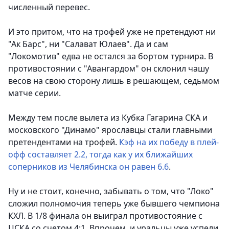
численный перевес.
И это притом, что на трофей уже не претендуют ни
"Ак Барс", ни "Салават Юлаев". Да и сам
"Локомотив" едва не остался за бортом турнира. В
противостоянии с "Авангардом" он склонил чашу
весов на свою сторону лишь в решающем, седьмом
матче серии.
Между тем после вылета из Кубка Гагарина СКА и
московского "Динамо" ярославцы стали главными
претендентами на трофей.
Кэф на их победу в плей-
офф составляет 2.2, тогда как у их ближайших
соперников из Челябинска он равен 6.6
.
Ну и не стоит, конечно, забывать о том, что "Локо"
сложил полномочия теперь уже бывшего чемпиона
КХЛ. В 1/8 финала он выиграл противостояние с
ЦСКА со счетом 4:1. Впрочем, и уральцы уже успели