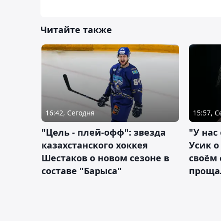
Читайте также
16:42, Сегодня
15:57, 
"Цель - плей-офф": звезда
"У нас
казахстанского хоккея
Усик 
Шестаков о новом сезоне в
своём 
составе "Барыса"
проща