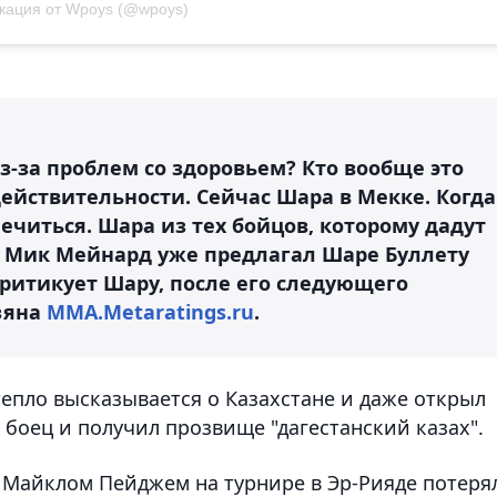
кация от Wpoys (@wpoys)
з-за проблем со здоровьем? Кто вообще это
действительности. Сейчас Шара в Мекке. Когда
лечиться. Шара из тех бойцов, которому дадут
т. Мик Мейнард уже предлагал Шаре Буллету
 критикует Шару, после его следующего
зяна
MMA.Metaratings.ru
.
тепло высказывается о Казахстане и даже открыл
боец и получил прозвище "дагестанский казах".
с Майклом Пейджем на турнире в Эр-Рияде потеря