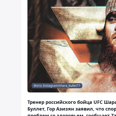
Фото: Instagram/shara_bullet77
Тренер российского бойца UFC Шар
Буллет, Гор Азизян заявил, что сп
проблем со здоровьем, сообщает Za