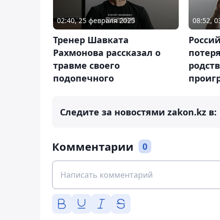
02:40, 25 февраля 2025
08:52, 
Тренер Шавката
Россий
Рахмонова рассказал о
потер
травме своего
родст
подопечного
проиг
Следите за новостями zakon.kz в:
Комментарии
0