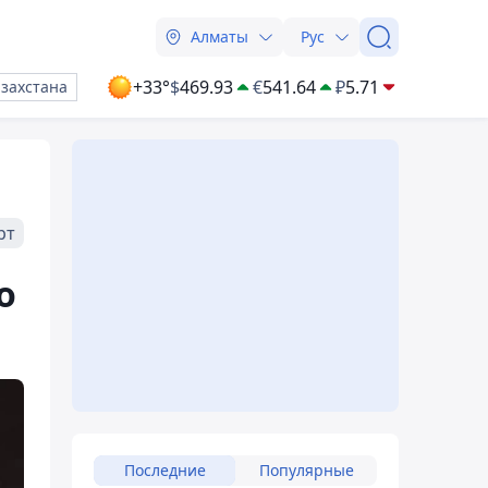
Алматы
Рус
+33°
$
469.93
€
541.64
₽
5.71
азахстана
рт
о
Последние
Популярные