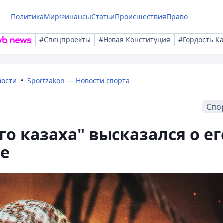
Политика
Мир
Финансы
Статьи
Происшествия
Право
#Спецпроекты
#Новая Конституция
#Гордость К
вости
Sportzakon — Новости спорта
Спо
го казаха" высказался о ег
е