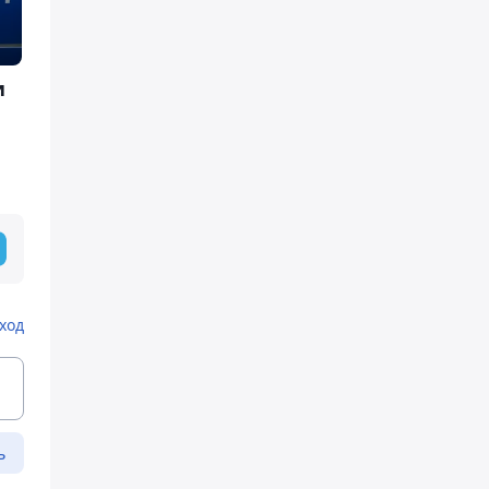
и
ход
ь