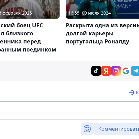
03 февраля 2025
16:55, 09 июля 2024
ский боец UFC
Раскрыта одна из верси
ял близкого
долгой карьеры
венника перед
португальца Роналду
ранным поединком
В
Комментироват