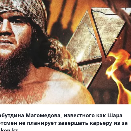
абутдина Магомедова, известного как Шара
ортсмен не планирует завершать карьеру из за
kon.kz.