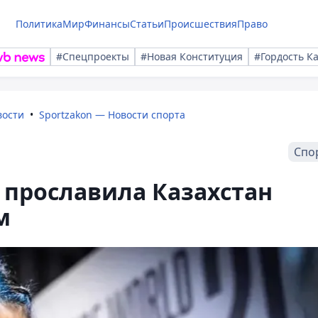
Политика
Мир
Финансы
Статьи
Происшествия
Право
#Спецпроекты
#Новая Конституция
#Гордость К
вости
Sportzakon — Новости спорта
Спо
 прославила Казахстан
м