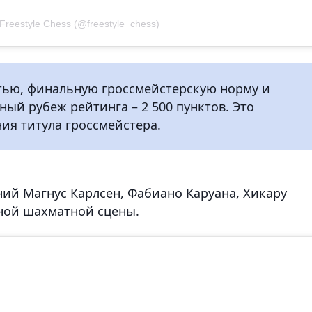
Freestyle Chess (@freestyle_chess)
тью, финальную гроссмейстерскую норму и
ый рубеж рейтинга – 2 500 пунктов. Это
ия титула гроссмейстера.
ний Магнус Карлсен, Фабиано Каруана, Хикару
ной шахматной сцены.