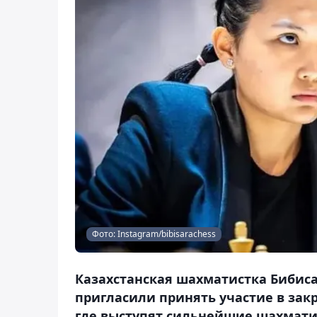
Фото: Instagram/bibisarachess
Казахстанская шахматистка Бибисар
пригласили принять участие в за
где выступят сильнейшие шахматис