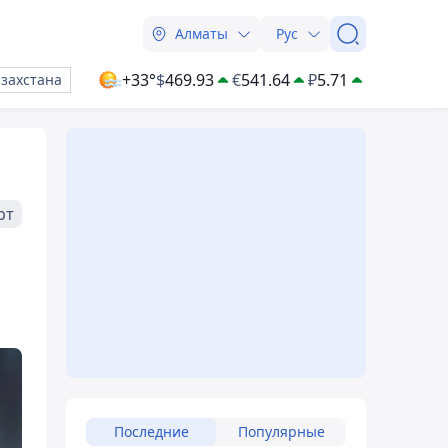
Алматы
Рус
+33°
$
469.93
€
541.64
₽
5.71
азахстана
рт
Последние
Популярные