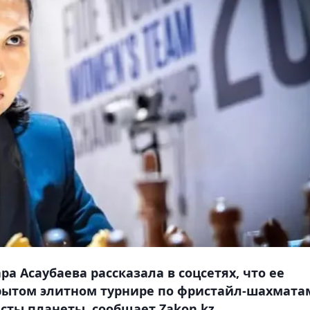
а Асаубаева рассказала в соцсетях, что ее
крытом элитном турнире по фристайл-шахмата
ты планеты, сообщает Zakon.kz.