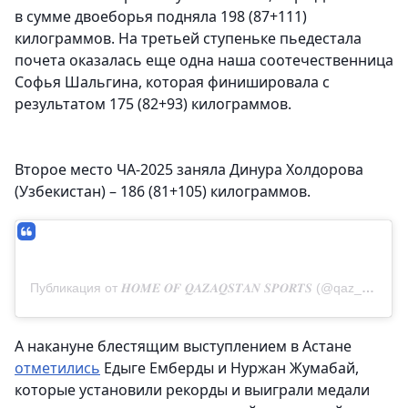
в сумме двоеборья подняла 198 (87+111)
килограммов. На третьей ступеньке пьедестала
почета оказалась еще одна наша соотечественница
Софья Шальгина, которая финишировала с
результатом 175 (82+93) килограммов.
Второе место ЧА-2025 заняла Динура Холдорова
(Узбекистан) – 186 (81+105) килограммов.
Публикация от 𝑯𝑶𝑴𝑬 𝑶𝑭 𝑸𝑨𝒁𝑨𝑸𝑺𝑻𝑨𝑵 𝑺𝑷𝑶𝑹𝑻𝑺 (@qaz_team_official)
А накануне блестящим выступлением в Астане
отметились
Едыге Емберды и Нуржан Жумабай,
которые установили рекорды и выиграли медали