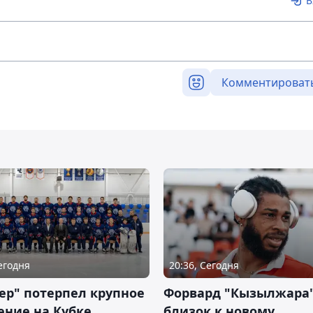
В
Комментироват
Сегодня
20:36, Сегодня
ер" потерпел крупное
Форвард "Кызылжара"
ение на Кубке
близок к новому