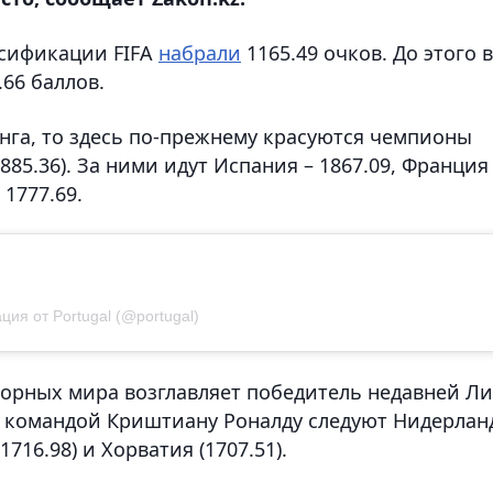
ссификации FIFA
набрали
1165.49 очков. До этого в
.66 баллов.
нга, то здесь по-прежнему красуются чемпионы
885.36). За ними идут Испания – 1867.09, Франция
 1777.69.
ция от Portugal (@portugal)
орных мира возглавляет победитель недавней Ли
За командой Криштиану Роналду следуют Нидерла
(1716.98) и Хорватия (1707.51).