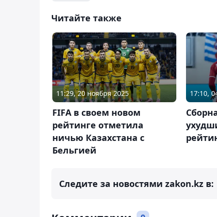
Читайте также
11:29, 20 ноября 2025
17:10, 
FIFA в своем новом
Сборна
рейтинге отметила
ухудш
ничью Казахстана с
рейтин
Бельгией
Следите за новостями zakon.kz в: