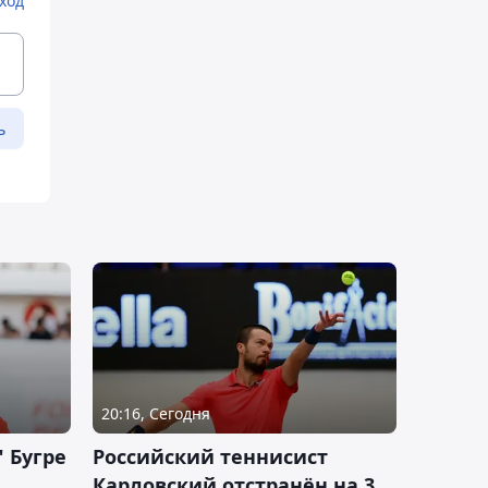
ход
ь
20:16, Сегодня
 Бугре
Российский теннисист
Карловский отстранён на 3