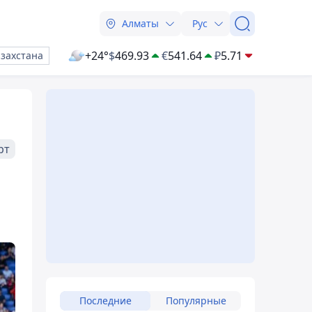
Алматы
Рус
+24°
$
469.93
€
541.64
₽
5.71
азахстана
рт
Последние
Популярные