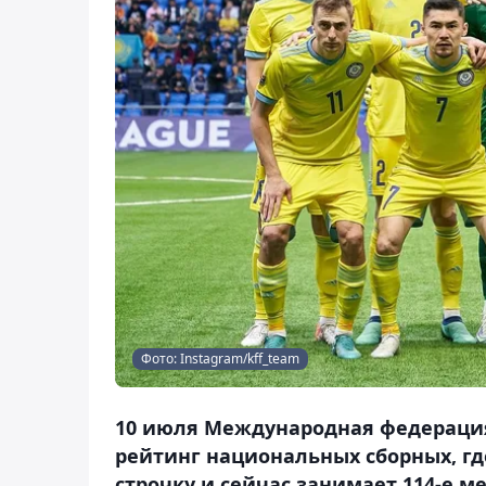
Фото: Instagram/kff_team
10 июля Международная федерация
рейтинг национальных сборных, гд
строчку и сейчас занимает 114-е ме