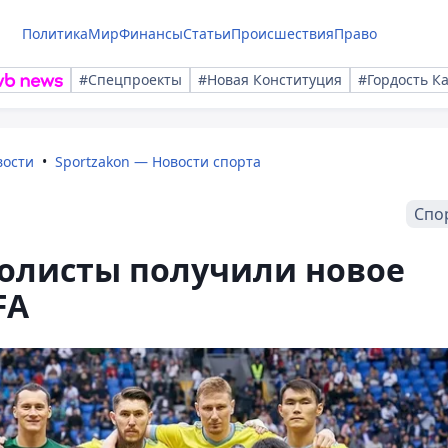
Политика
Мир
Финансы
Статьи
Происшествия
Право
#Спецпроекты
#Новая Конституция
#Гордость К
вости
Sportzakon — Новости спорта
Спо
болисты получили новое
FA