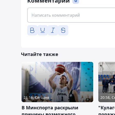
Комментарии
0
Читайте также
21:16, Сегодня
20:58, 
В Минспорта раскрыли
"Кулаг
причины возможного
пораж