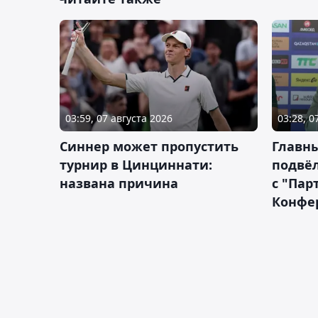
03:59, 07 августа 2026
03:28, 0
Синнер может пропустить
Главны
турнир в Цинциннати:
подвёл
названа причина
с "Пар
Конфе