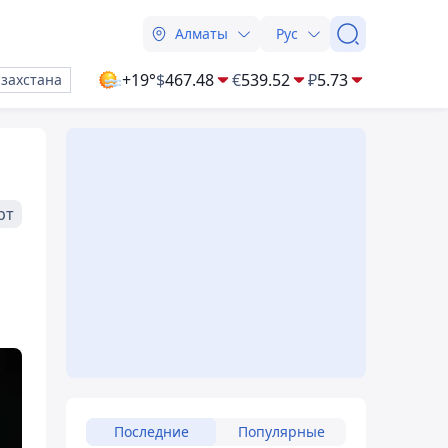
Алматы
Рус
+19°
$
467.48
€
539.52
₽
5.73
азахстана
рт
Последние
Популярные