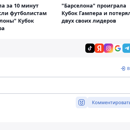
ла за 10 минут
"Барселона" проиграла
сли футболистам
Кубок Гампера и потеря
лоны" Кубок
двух своих лидеров
ра
В
Комментироват