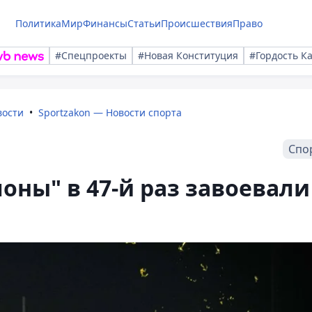
Политика
Мир
Финансы
Статьи
Происшествия
Право
#Спецпроекты
#Новая Конституция
#Гордость К
вости
Sportzakon — Новости спорта
Спо
оны" в 47-й раз завоевали