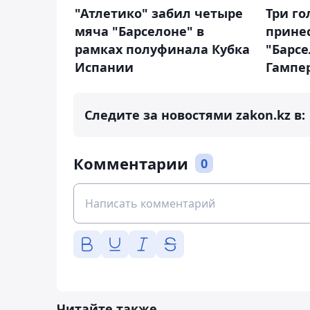
"Атлетико" забил четыре
Три го
мяча "Барселоне" в
прине
рамках полуфинала Кубка
"Барсе
Испании
Гампе
Следите за новостями zakon.kz в:
Комментарии
0
Читайте также