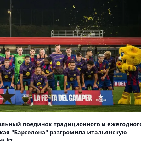
инальный поединок традиционного и ежегодног
ская "Барселона" разгромила итальянскую
n.kz.