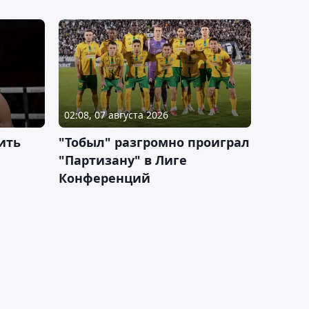
02:08, 07 августа 2026
ить
"Тобыл" разгромно проиграл
"Партизану" в Лиге
Конференций