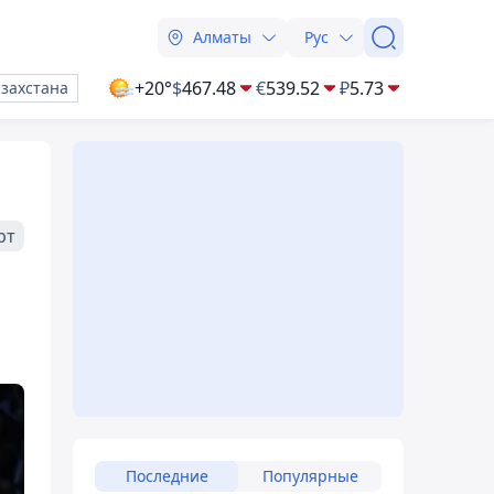
Алматы
Рус
+20°
$
467.48
€
539.52
₽
5.73
азахстана
рт
Последние
Популярные