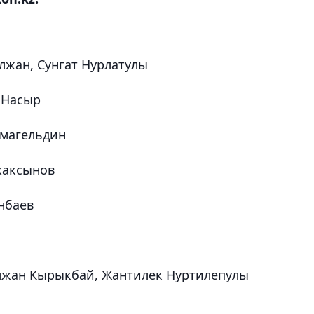
Алжан, Сунгат Нурлатулы
 Насыр
умагельдин
жаксынов
енбаев
ымжан Кырыкбай, Жантилек Нуртилепулы