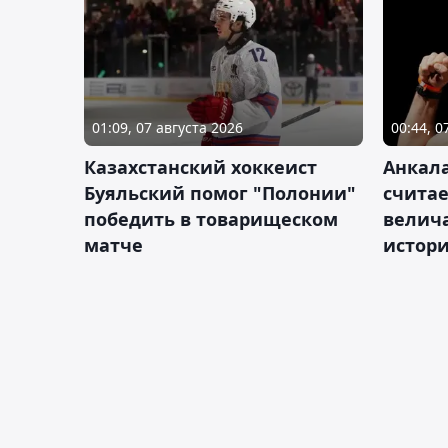
01:09, 07 августа 2026
00:44, 0
Казахстанский хоккеист
Анкала
Буяльский помог "Полонии"
счита
победить в товарищеском
велич
матче
истор