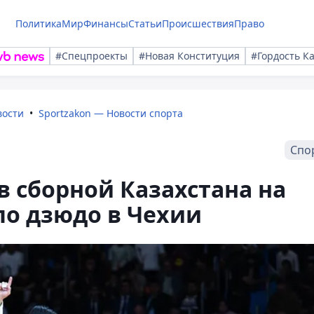
Политика
Мир
Финансы
Статьи
Происшествия
Право
#Спецпроекты
#Новая Конституция
#Гордость К
вости
Sportzakon — Новости спорта
Спо
в сборной Казахстана на
по дзюдо в Чехии