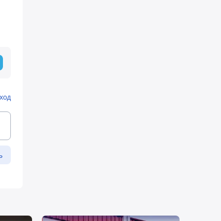
ход
ь