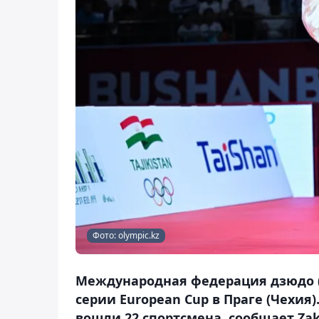
Фото: olympic.kz
Международная федерация дзюдо (I
серии European Cup в Праге (Чехия
вошли 22 спортсмена, сообщает Zak