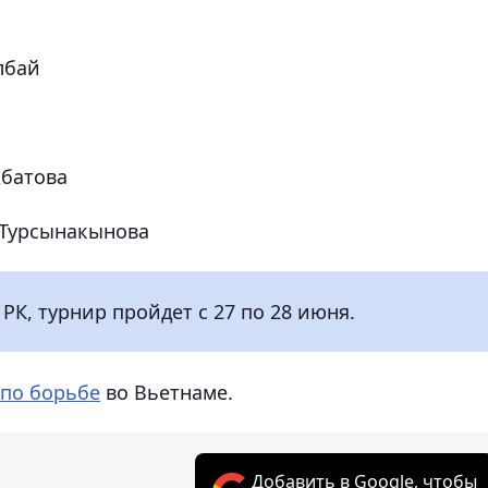
лбай
Абатова
н Турсынакынова
К, турнир пройдет с 27 по 28 июня.
 по борьбе
во Вьетнаме.
Добавить в Google, чтобы