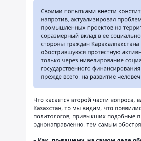
Своими попытками внести констит
напротив, актуализировал проблем
промышленных проектов на террит
соразмерный вклад в ее социально
стороны граждан Каракалпакстана б
обострившуюся протестную активн
только через нивелирование соци
государственного финансирования,
прежде всего, на развитие человеч
Что касается второй части вопроса, 
Казахстан, то мы видим, что появил
политологов, привыкших подобные п
однонаправленно, тем самым обостря
–
Как, по-вашему, на самом деле об