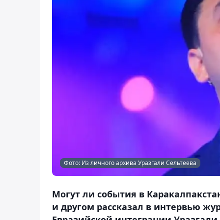
Фото: Из личного архива Уразгали Сельтеева
Могут ли события в Каракалпакстан
и другом рассказал в интервью жу
Евразийской интеграции Уразгал