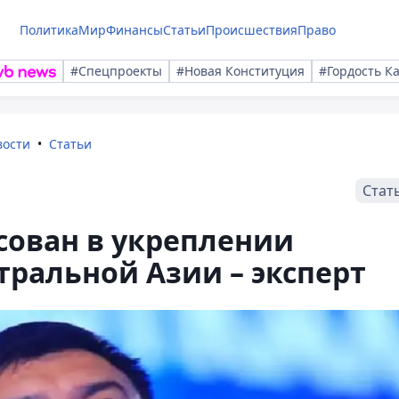
Политика
Мир
Финансы
Статьи
Происшествия
Право
#Спецпроекты
#Новая Конституция
#Гордость К
вости
Статьи
Стат
сован в укреплении
тральной Азии – эксперт