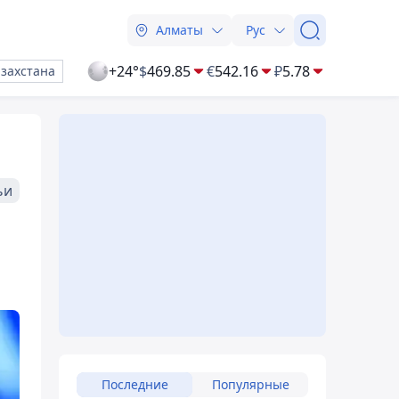
Алматы
Рус
+24°
$
469.85
€
542.16
₽
5.78
азахстана
ьи
Последние
Популярные