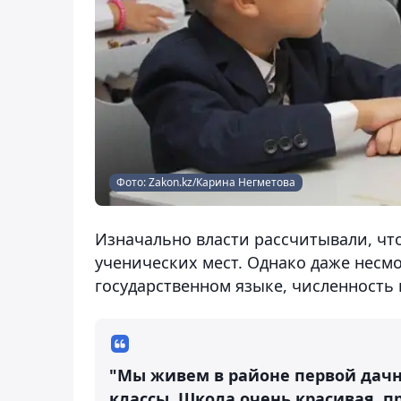
Фото: Zakon.kz/Карина Негметова
Изначально власти рассчитывали, что
ученических мест. Однако даже несмот
государственном языке, численность 
"Мы живем в районе первой дачно
классы. Школа очень красивая, п