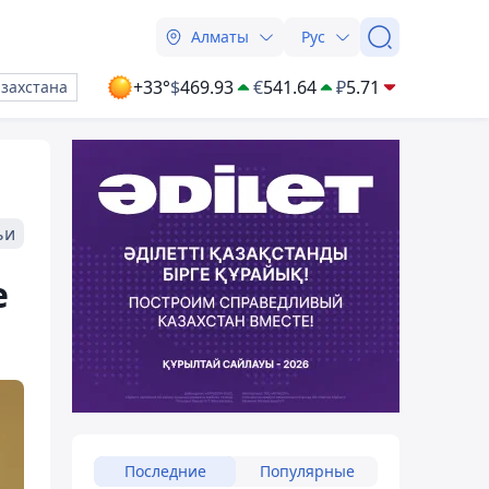
Алматы
Рус
+33°
$
469.93
€
541.64
₽
5.71
азахстана
ьи
е
Последние
Популярные