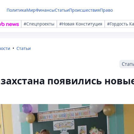
Политика
Мир
Финансы
Статьи
Происшествия
Право
#Спецпроекты
#Новая Конституция
#Гордость К
вости
Статьи
Стат
азахстана появились новы