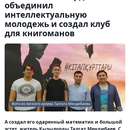
объединил
интеллектуальную
молодежь и создал клуб
для книгоманов
Фото из личного архива Талгата Мендибаева
А создал его одаренный математик и большой
эстет, житель Кызылорды Талгат Мендибаев. С