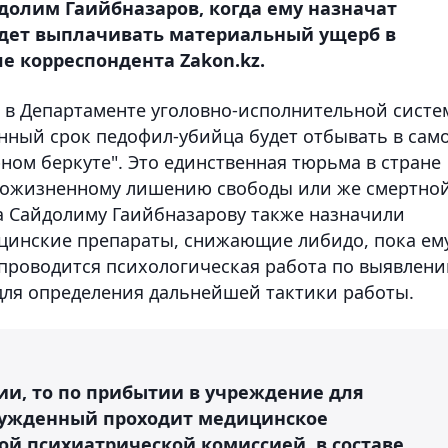
долим Гаийбназаров, когда ему назначат
удет выплачивать материальный ущерб в
ле корреспондента Zakon.kz.
 в Департаменте уголовно-исполнительной сист
нный срок педофил-убийца будет отбывать в сам
ном беркуте". Это единственная тюрьма в стране
 пожизненному лишению свободы или же смертно
а Сайдолиму Гаийбназарову также назначили
цинские препараты, снижающие либидо, пока ем
 проводится психологическая работа по выявлен
для определения дальнейшей тактики работы.
ии, то по прибытии в учреждение для
сужденный проходит медицинское
й психиатрической комиссией, в составе