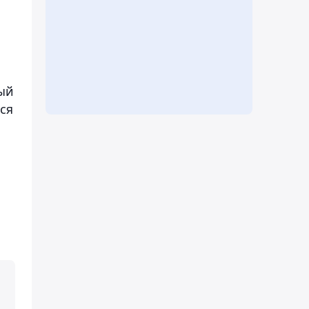
ый
ся