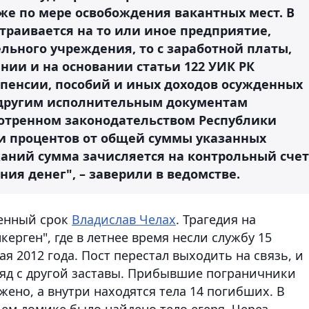
кже по мере освобождения вакантных мест. В
траивается на то или иное предприятие,
льного учреждения, то с заработной платы,
нии и на основании статьи 122 УИК РК
 пенсии, пособий и иных доходов осужденных
другим исполнительным документам
мотренном законодательством Республики
ти процентов от общей суммы указанных
жаний сумма зачисляется на контрольный счет
ия денег", – заверили в ведомстве.
ненный срок
Владислав Челах
. Трагедия на
ерген", где в летнее время несли службу 15
я 2012 года. Пост перестал выходить на связь, и
яд с другой заставы. Прибывшие пограничники
ено, а внутри находятся тела 14 погибших. В
м домике было найдено тело егеря. Через