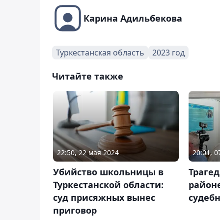
Карина Адильбекова
Туркестанская область
2023 год
Читайте также
22:50, 22 мая 2024
20:01, 
Убийство школьницы в
Траге
Туркестанской области:
районе
суд присяжных вынес
судебн
приговор