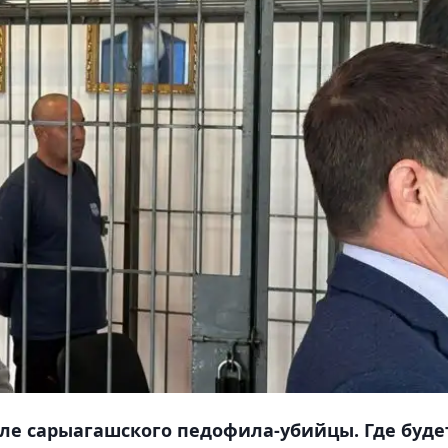
ле сарыагашского педофила-убийцы. Где буде