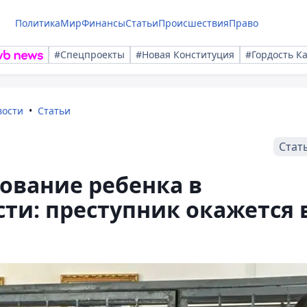
Политика
Мир
Финансы
Статьи
Происшествия
Право
#Спецпроекты
#Новая Конституция
#Гордость К
вости
Статьи
Стат
ование ребенка в
сти: преступник окажется 