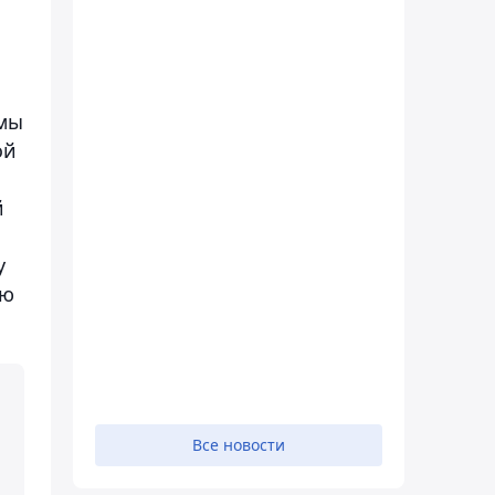
емы
ой
й
у
ию
Все новости