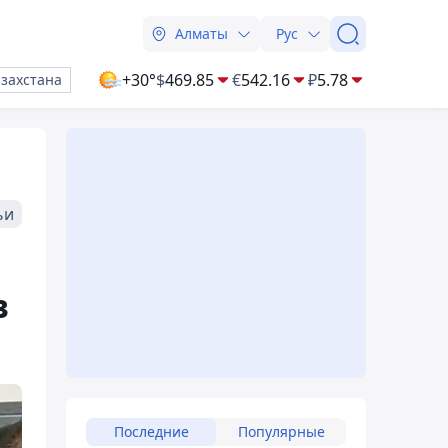
Алматы
Рус
+30°
$
469.85
€
542.16
₽
5.78
азахстана
ьи
в
Последние
Популярные