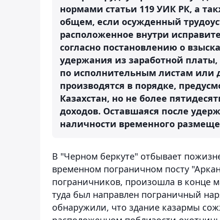
нормами статьи 119 УИК РК, а та
общем, если осужденный трудоус
расположенное внутри исправите
согласно постановлению о взыска
удержания из заработной платы,
по исполнительным листам или 
производятся в порядке, предус
Казахстан, но не более пятидеся
доходов. Оставшаяся после удер
наличности временного размещен
В "Черном беркуте" отбывает пожиз
временном пограничном посту "Арканк
пограничников, произошла в конце ма
туда был направлен пограничный нар
обнаружили, что здание казармы сожж
расположенном поблизости охотничье