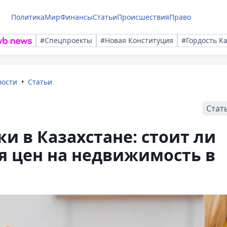
Политика
Мир
Финансы
Статьи
Происшествия
Право
#Спецпроекты
#Новая Конституция
#Гордость К
вости
Статьи
Стат
и в Казахстане: стоит ли
 цен на недвижимость в