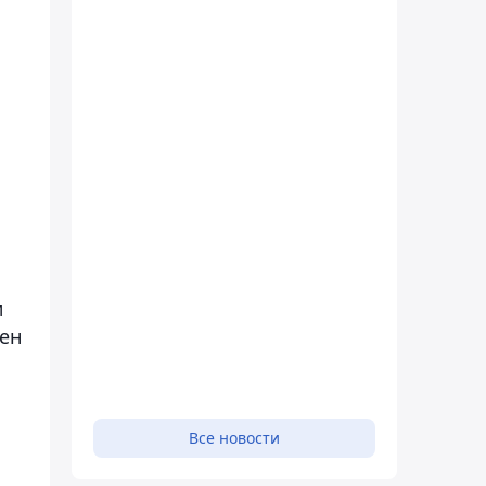
м
нен
Все новости