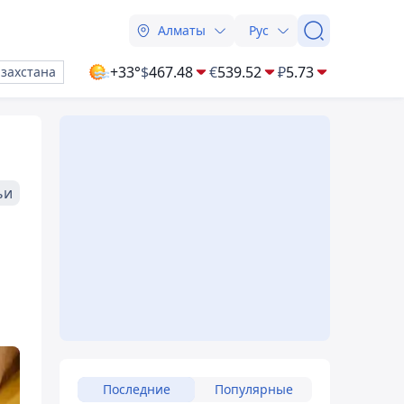
Алматы
Рус
+33°
$
467.48
€
539.52
₽
5.73
азахстана
ьи
Последние
Популярные