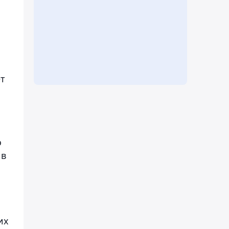
ет
о
 в
их