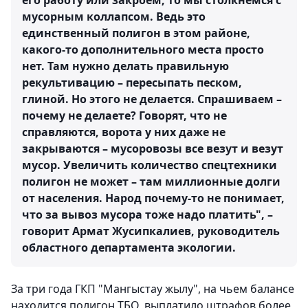
его работу или закроем, то мы столкнемся с
мусорным коллапсом. Ведь это
единственный полигон в этом районе,
какого-то дополнительного места просто
нет. Там нужно делать правильную
рекультивацию – пересыпать песком,
глиной. Но этого не делается. Спрашиваем –
почему не делаете? Говорят, что не
справляются, ворота у них даже не
закрываются – мусоровозы все везут и везут
мусор. Увеличить количество спецтехники
полигон не может – там миллионные долги
от населения. Народ почему-то не понимает,
что за вывоз мусора тоже надо платить", –
говорит Армат Жусипкалиев, руководитель
областного департамента экологии.
За три года ГКП "Мангыстау жылу", на чьем балансе
находится полигон ТБО, выплатило штрафов более