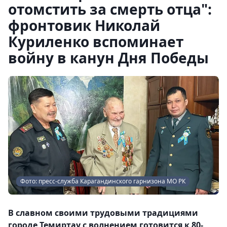
отомстить за смерть отца":
фронтовик Николай
Куриленко вспоминает
войну в канун Дня Победы
Фото: пресс-служба Карагандинского гарнизона МО РК
В славном своими трудовыми традициями
городе Темиртау с волнением готовится к 80-