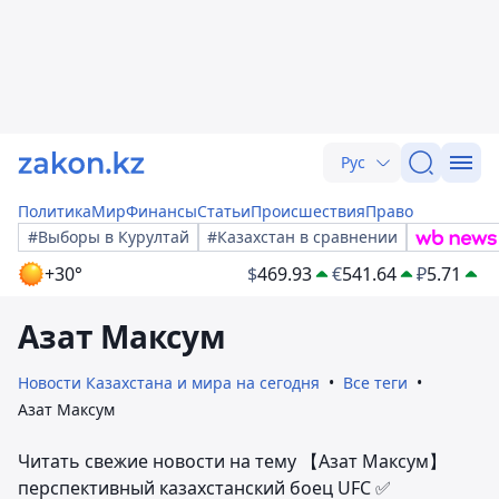
Рус
Политика
Мир
Финансы
Статьи
Происшествия
Право
#Выборы в Курултай
#Казахстан в сравнении
+30°
$
469.93
€
541.64
₽
5.71
Азат Максум
Новости Казахстана и мира на сегодня
Все теги
Азат Максум
Читать свежие новости на тему 【Азат Максум】
перспективный казахстанский боец UFC ✅