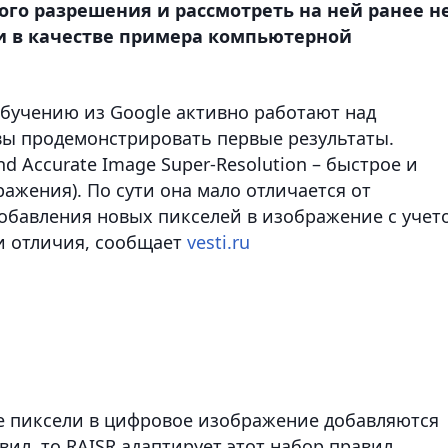
го разрешения и рассмотреть на ней ранее н
и в качестве примера компьютерной
бучению из Google активно работают над
вы продемонстрировать первые результаты.
nd Accurate Image Super-Resolution – быстрое и
жения). По сути она мало отличается от
добавления новых пикселей в изображение с учет
и отличия, сообщает
vesti.ru
е пиксели в цифровое изображение добавляются
ил, то RAISR адаптирует этот набор правил,