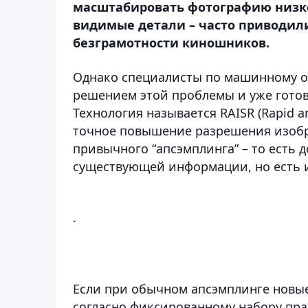
масштабировать фотографию низко
видимые детали – часто приводил
безграмотности киношников.
Однако специалисты по машинному о
решением этой проблемы и уже гото
Технология называется RAISR (Rapid a
точное повышение разрешения изобра
привычного “апсэмплинга” – то есть 
существующей информации, но есть 
.
Если при обычном апсэмплинге новы
согласно фиксированному набору прав