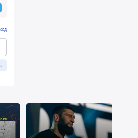
ход
ь