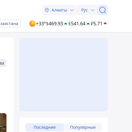
Алматы
Рус
+33°
$
469.93
€
541.64
₽
5.71
азахстана
ии
Последние
Популярные