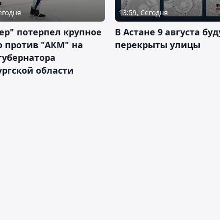
Сегодня
13:59, Сегодня
ер" потерпел крупное
В Астане 9 августа буд
 против "АКМ" на
перекрыты улицы
губернатора
ргской области