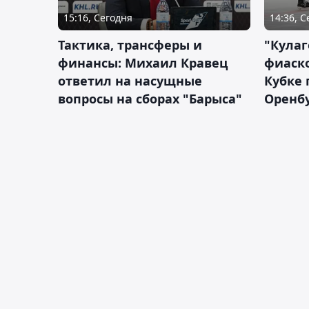
15:16, Сегодня
14:36, 
Тактика, трансферы и
"Кулаг
финансы: Михаил Кравец
фиаско
ответил на насущные
Кубке 
вопросы на сборах "Барыса"
Оренбу