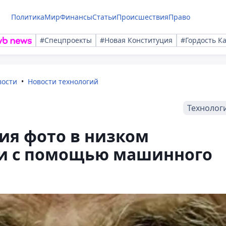
Политика
Мир
Финансы
Статьи
Происшествия
Право
#Спецпроекты
#Новая Конституция
#Гордость К
вости
Новости технологий
Технолог
ия фото в низком
и с помощью машинного