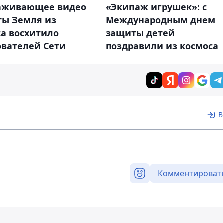
аживающее видео
«Экипаж игрушек»: с
ты Земля из
Международным днем
са восхитило
защиты детей
ователей Сети
поздравили из космоса
В
Комментироват