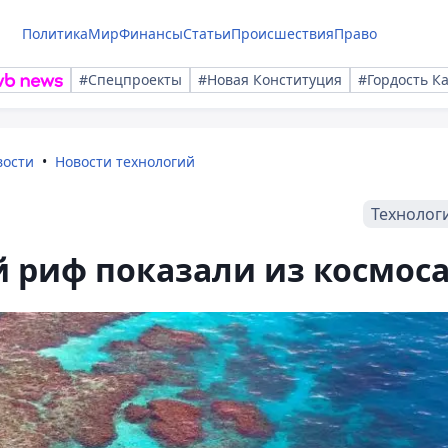
Политика
Мир
Финансы
Статьи
Происшествия
Право
#Спецпроекты
#Новая Конституция
#Гордость К
вости
Новости технологий
Технолог
 риф показали из космос