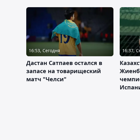
16:53, Сегодня
16:37, 
Дастан Сатпаев остался в
Казахс
запасе на товарищеский
Жиенб
матч "Челси"
чемпи
Испан