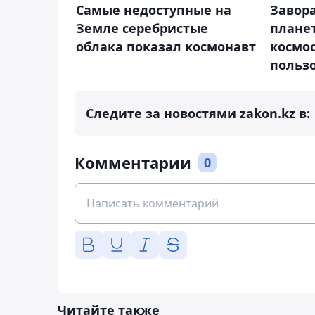
Самые недоступные на
Завор
Земле серебристые
плане
облака показал космонавт
космо
польз
Следите за новостями zakon.kz в:
Комментарии
0
Читайте также