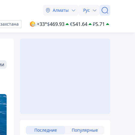
Алматы
Рус
+33°
$
469.93
€
541.64
₽
5.71
азахстана
ии
а
Последние
Популярные