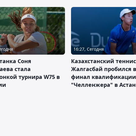
Сегодня
16:27, Сегодня
танка Соня
Казахстанский теннис
аева стала
Жалгасбай пробился 
онкой турнира W75 в
финал квалификации
ии
"Челленжера" в Астан