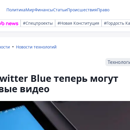
Политика
Мир
Финансы
Статьи
Происшествия
Право
#Спецпроекты
#Новая Конституция
#Гордость К
вости
Новости технологий
Технолог
itter Blue теперь могут
вые видео