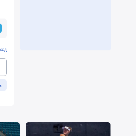
ход
ь