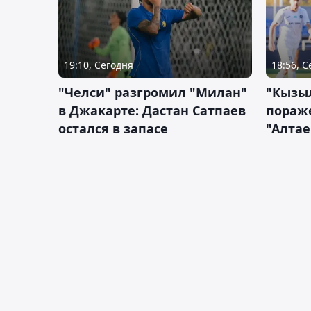
19:10, Сегодня
18:56, 
"Челси" разгромил "Милан"
"Кызыл
в Джакарте: Дастан Сатпаев
пораже
остался в запасе
"Алтае