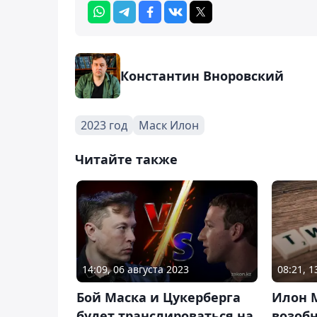
Константин Вноровский
2023 год
Маск Илон
Читайте также
14:09, 06 августа 2023
08:21, 
Бой Маска и Цукерберга
Илон 
будет транслироваться на
возоб