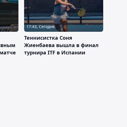
17:43, Сегодня
Теннисистка Соня
ивным
Жиенбаева вышла в финал
 матче
турнира ITF в Испании