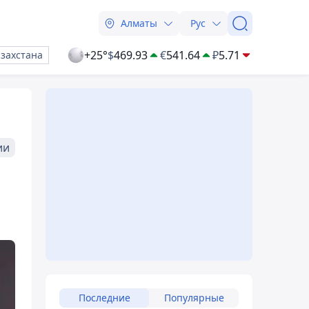
Алматы
Рус
+25°
$
469.93
€
541.64
₽
5.71
азахстана
ии
Последние
Популярные