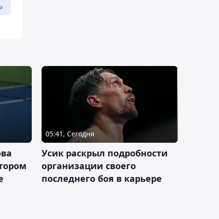
ь
05:41, Сегодня
ова
Усик раскрыл подробности
втором
организации своего
е
последнего боя в карьере