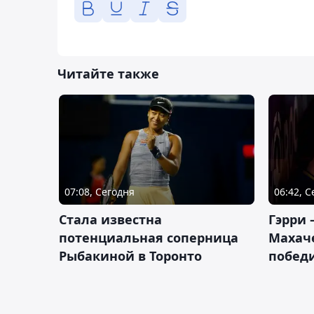
Читайте также
07:08, Сегодня
06:42, 
Cтала известна
Гэрри 
потенциальная соперница
Махаче
Рыбакиной в Торонто
побед