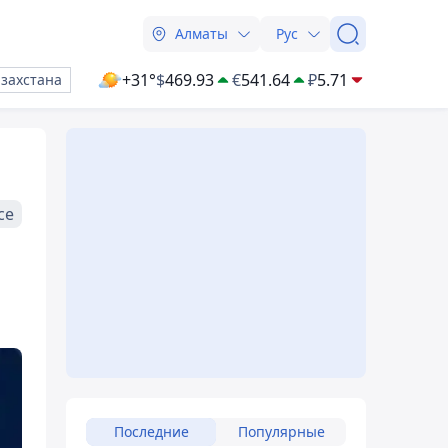
Алматы
Рус
+31°
$
469.93
€
541.64
₽
5.71
азахстана
се
Последние
Популярные