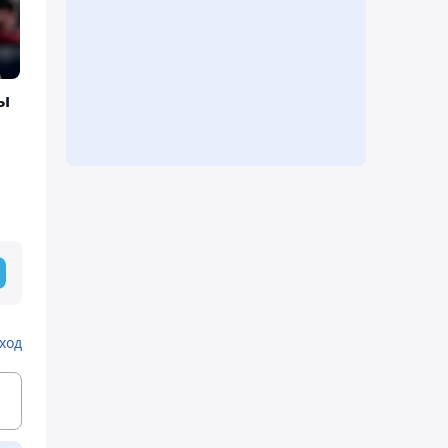
ы
ход