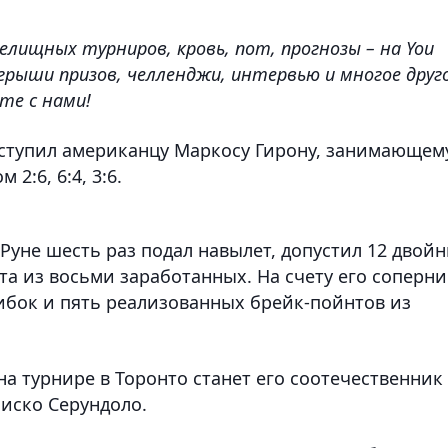
елищных турниров, кровь, пот, прогнозы – на You
грыши призов, челленджи, интервью и многое друго
те с нами!
ступил американцу Маркосу Гирону, занимающем
2:6, 6:4, 3:6.
 Руне шесть раз подал навылет, допустил 12 двой
а из восьми заработанных. На счету его соперни
ибок и пять реализованных брейк-пойнтов из
 турнире в Торонто станет его соотечественник
иско Серундоло.