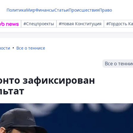
Политика
Мир
Финансы
Статьи
Происшествия
Право
#Спецпроекты
#Новая Конституция
#Гордость К
вости
Все о теннисе
Все о тенни
ронто зафиксирован
льтат