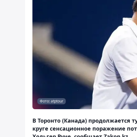
Фото: atptour
В Торонто (Канада) продолжается ту
круге сенсационное поражение по
Хольгер Руне, сообщает Zakon.kz.