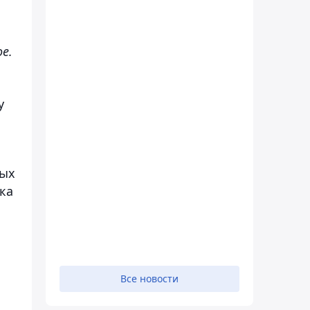
е.
у
ных
ка
Все новости