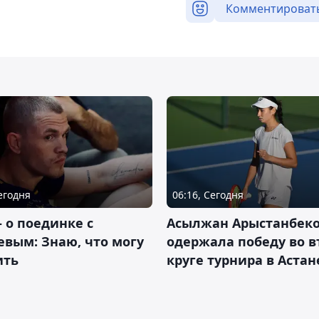
Комментироват
Сегодня
06:16, Сегодня
– о поединке с
Асылжан Арыстанбек
вым: Знаю, что могу
одержала победу во 
ить
круге турнира в Астан