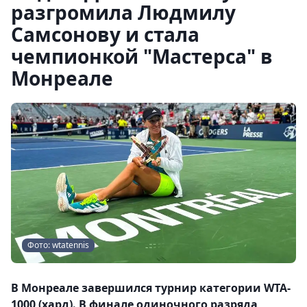
разгромила Людмилу
Самсонову и стала
чемпионкой "Мастерса" в
Монреале
Фото: wtatennis
В Монреале завершился турнир категории WTA-
1000 (хард). В финале одиночного разряда