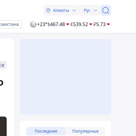
Алматы
Рус
+23°
$
467.48
€
539.52
₽
5.73
азахстана
се
о
Последние
Популярные