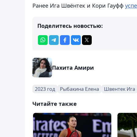
Ранее Ига Швёнтек и Кори Гауфф
усп
Поделитесь новостью:
Пахита Амири
2023 год
Рыбакина Елена
Швентек Ига
Читайте также