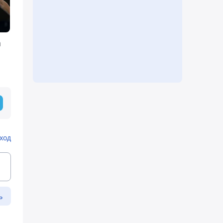
а
ход
ь