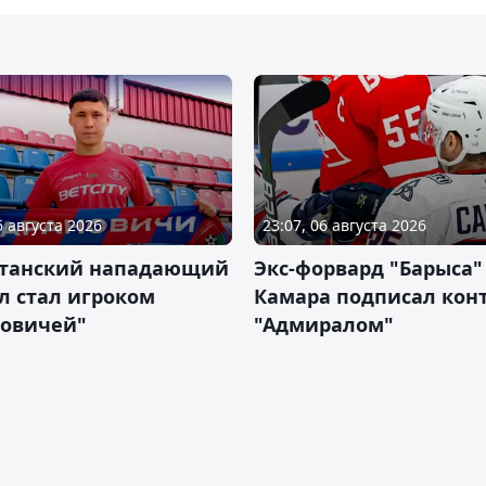
6 августа 2026
23:07, 06 августа 2026
станский нападающий
Экс-форвард "Барыса"
л стал игроком
Камара подписал конт
новичей"
"Адмиралом"