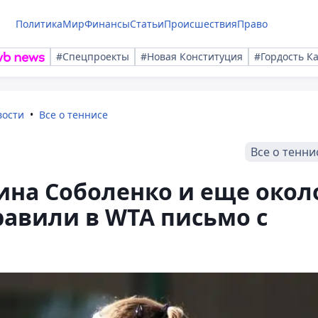
Политика
Мир
Финансы
Статьи
Происшествия
Право
#Спецпроекты
#Новая Конституция
#Гордость К
вости
Все о теннисе
Все о тенни
ина Соболенко и еще окол
равили в WTA письмо с