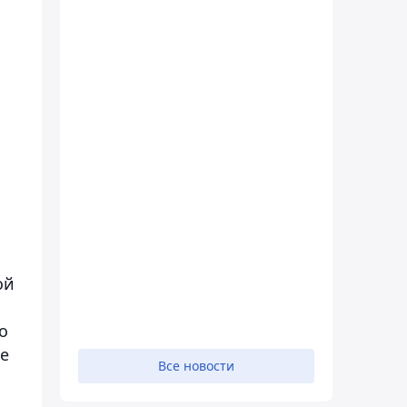
ой
о
не
Все новости