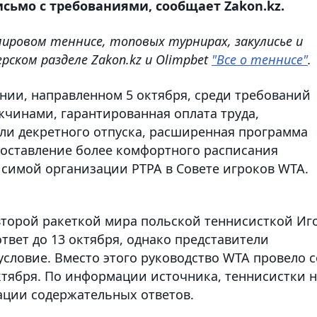
сьмо с требованиями, сообщает Zakon.kz.
мировом теннисе, топовых турнирах, закулисье и
рском разделе Zakon.kz и Olimpbet
"Все о теннисе"
.
нии, направленном 5 октября, среди требований
жчинами, гарантированная оплата труда,
ли декретного отпуска, расширенная программа
 составление более комфортного расписания
исимой организации PTPA в Совете игроков WTA.
второй ракеткой мира польской теннисисткой Иг
твет до 13 октября, однако представители
условие. Вместо этого руководство WTA провело с
ктября. По информации источника, теннисистки 
ации содержательных ответов.