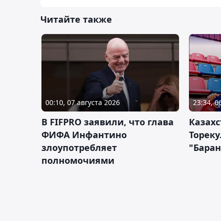
Читайте также
00:10, 07 августа 2026
23:34, 0
В FIFPRO заявили, что глава
Казах
ФИФА Инфантино
Тореку
злоупотребляет
"Бара
полномочиями