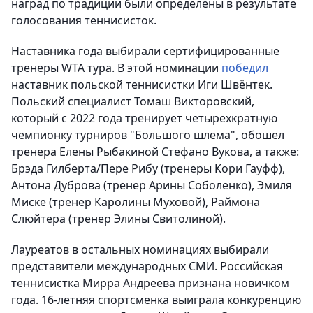
наград по традиции были определены в результате
голосования теннисисток.
Наставника года выбирали сертифицированные
тренеры WTA тура. В этой номинации
победил
наставник польской теннисистки Иги Швёнтек.
Польский специалист Томаш Викторовский,
который с 2022 года тренирует четырехкратную
чемпионку турниров "Большого шлема", обошел
тренера Елены Рыбакиной Стефано Вукова, а также:
Брэда Гилберта/Пере Рибу (тренеры Кори Гауфф),
Антона Дуброва (тренер Арины Соболенко), Эмиля
Миске (тренер Каролины Муховой), Раймона
Слюйтера (тренер Элины Свитолиной).
Лауреатов в остальных номинациях выбирали
представители международных СМИ. Российская
теннисистка Мирра Андреева признана новичком
года. 16-летняя спортсменка выиграла конкуренцию