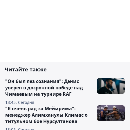
Читайте также
"Он был лез сознания": Дэнис
уверен в досрочной победе над
Чимаевым на турнире RAF
13:45, Сегодня
"Я очень рад за Мейирима":
менеджер Алимханулы Климас о
титульном бое Нурсултанова
13:05, Сегодня