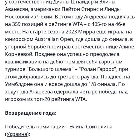
у соотечественниц Дианы Шнайдер и Элины
Аванесян, американки Пейтон Стирнс и Линды
Носковой из Чехии. В этом году Андреева поднялась
на 359 позиций в рейтинге WTA – с 405-го на 46-е
место. На старте сезона 2023 Мирра еще играла на
юниорском Australian Open, где дошла до финала, в
упорной борьбе проиграв соотечественнице Алине
Корнеевой. Позднее она успешно преодолела
квалификацию на дебютном для себя взрослом
турнире "Большого шлема" – "Ролан Гаррос", при
этом добравшись до третьего раунда. Позднее, на
Уимблдоне она и вовсе дошла до 1/8 финала. По
ходу года Андреева одержала четыре победы над
игроком из топ-20 рейтинга WTA.
Возвращение года:
Победитель номинации – Элина Свитолина
(Украина);