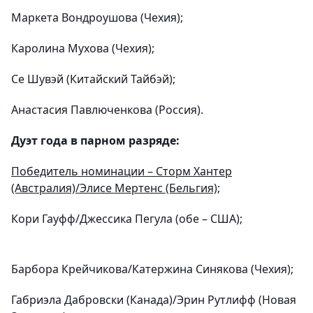
Маркета Вондроушова (Чехия);
Каролина Мухова (Чехия);
Се Шувэй (Китайский Тайбэй);
Анастасия Павлюченкова (Россия).
Дуэт года в парном разряде:
Победитель номинации – Сторм Хантер
(Австралия)/Элисе Мертенс (Бельгия);
Кори Гауфф/Джессика Пегула (обе – США);
Барбора Крейчикова/Катержина Синякова (Чехия);
Габриэла Дабровски (Канада)/Эрин Рутлифф (Новая