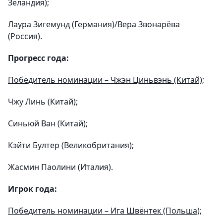
Зеландия);
Лаура Зигемунд (Германия)/Вера Звонарёва
(Россия).
Прогресс года:
Победитель номинации – Чжэн Циньвэнь (Китай);
Чжу Линь (Китай);
Синьюй Ван (Китай);
Кэйти Бултер (Великобритания);
Жасмин Паолини (Италия).
Игрок года:
Победитель номинации – Ига Швёнтек (Польша);