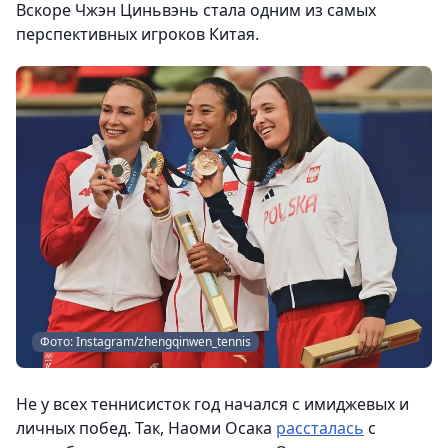
Вскоре Чжэн Циньвэнь стала одним из самых
перспективных игроков Китая.
Фото: Instagram/zhengqinwen_tennis
Не у всех теннисисток год начался с имиджевых и
личных побед. Так, Наоми Осака
рассталась
с