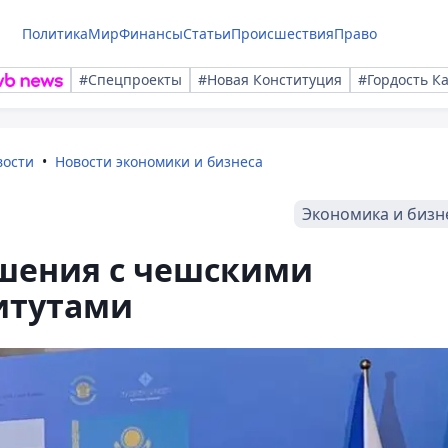
Политика
Мир
Финансы
Статьи
Происшествия
Право
#Спецпроекты
#Новая Конституция
#Гордость К
вости
Новости экономики и бизнеса
Экономика и бизн
ашения с чешскими
итутами