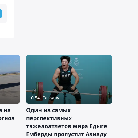
10:54, Сегодня
а на
Один из самых
огноз
перспективных
тяжелоатлетов мира Едыге
Емберды пропустит Азиаду