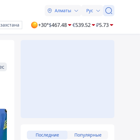
Алматы
Рус
+30°
$
467.48
€
539.52
₽
5.73
азахстана
ес
Последние
Популярные