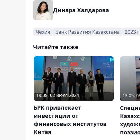
Динара Халдарова
Чехия
Банк Развития Казахстана
2023 
Читайте также
19:38, 02 июля 2024
13:05, 
БРК привлекает
Специ
инвестиции от
Казах
финансовых институтов
худож
Китая
поэзи