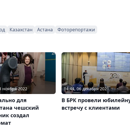
год
Казахстан
Астана
Фоторепортажи
03 ноября 2022
14:44, 06 декабря 2021
ально для
В БРК провели юбилейн
стана чешский
встречу с клиентами
ник создал
омат