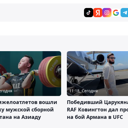
Сегодня
11:18, Сегодня
тяжелоатлетов вошли
Победивший Царукян
ку мужской сборной
RAF Ковингтон дал пр
тана на Азиаду
на бой Армана в UFC