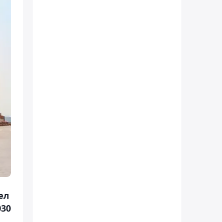
ел
030