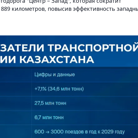
тодорога "Центр – Запад", которая сократит
а 889 километров, повысив эффективность западн