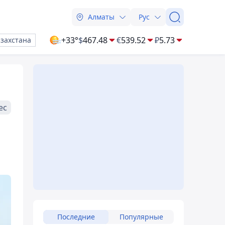
Алматы
Рус
+33°
$
467.48
€
539.52
₽
5.73
азахстана
ес
Последние
Популярные