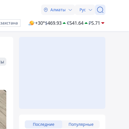
Алматы
Рус
+30°
$
469.93
€
541.64
₽
5.71
азахстана
сы
Последние
Популярные