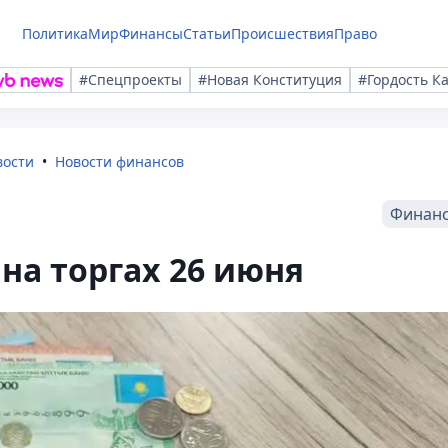
Политика
Мир
Финансы
Статьи
Происшествия
Право
#Спецпроекты
#Новая Конституция
#Гордость К
вости
Новости финансов
Финан
на торгах 26 июня