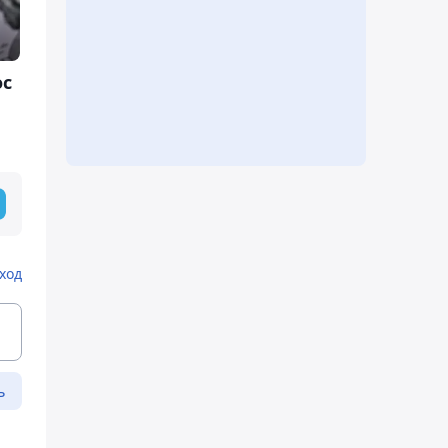
ос
ход
ь