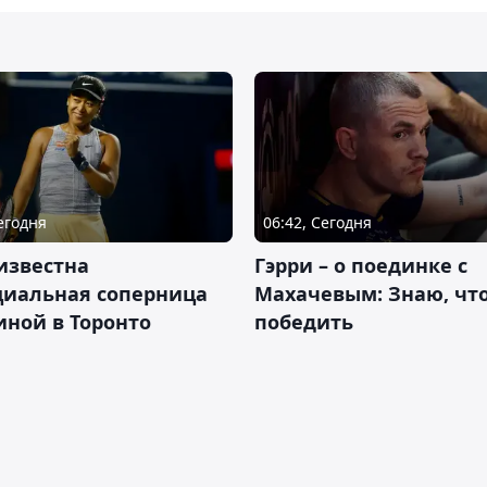
Сегодня
06:42, Сегодня
известна
Гэрри – о поединке с
циальная соперница
Махачевым: Знаю, что
ной в Торонто
победить