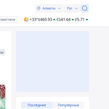
Алматы
Рус
+33°
$
469.93
€
541.64
₽
5.71
азахстана
сы
Последние
Популярные