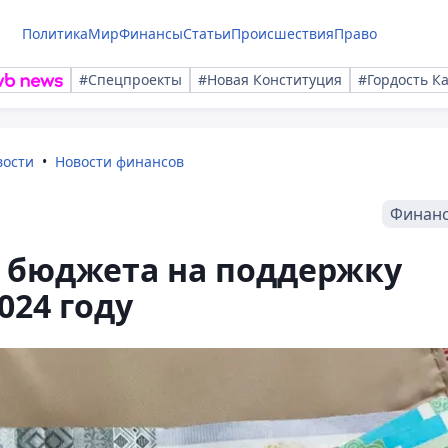
Политика
Мир
Финансы
Статьи
Происшествия
Право
#Спецпроекты
#Новая Конституция
#Гордость К
вости
Новости финансов
Финан
з бюджета на поддержку
024 году