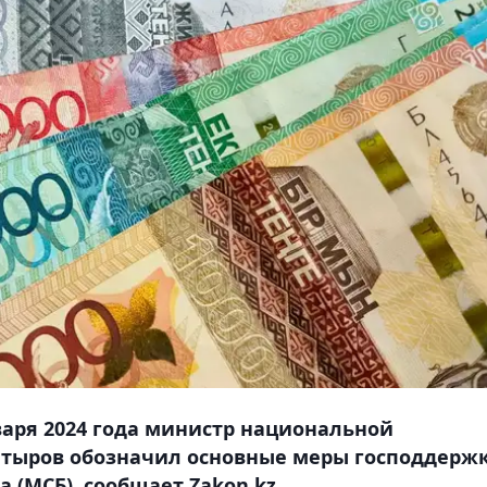
варя 2024 года министр национальной
нтыров обозначил основные меры господдерж
а (МСБ), сообщает Zakon.kz