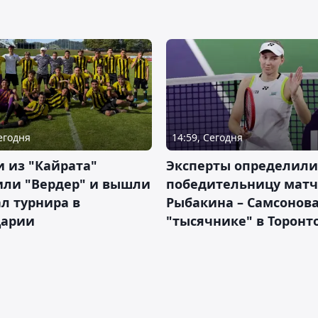
Сегодня
14:59, Сегодня
 из "Кайрата"
Эксперты определили
или "Вердер" и вышли
победительницу матч
л турнира в
Рыбакина – Самсонова
арии
"тысячнике" в Торонт