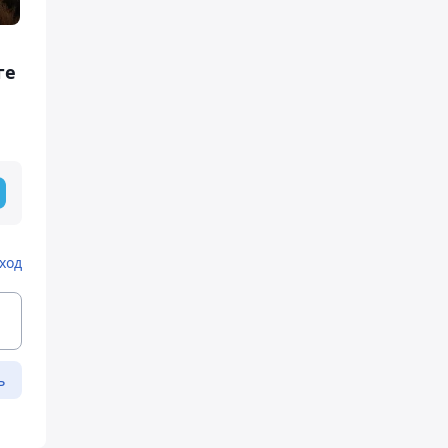
ге
ход
ь