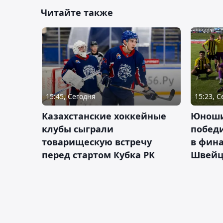
Читайте также
15:45, Сегодня
15:23, 
Казахстанские хоккейные
Юноши
клубы сыграли
побед
товарищескую встречу
в фина
перед стартом Кубка РК
Швейц