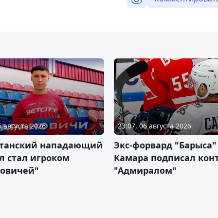
6 августа 2026
23:07, 06 августа 2026
станский нападающий
Экс-форвард "Барыса"
л стал игроком
Камара подписал конт
новичей"
"Адмиралом"