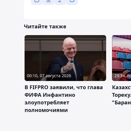
Читайте также
00:10, 07 августа 2026
23:34, 0
В FIFPRO заявили, что глава
Казах
ФИФА Инфантино
Тореку
злоупотребляет
"Бара
полномочиями