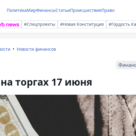
Политика
Мир
Финансы
Статьи
Происшествия
Право
#Спецпроекты
#Новая Конституция
#Гордость К
вости
Новости финансов
Финан
на торгах 17 июня