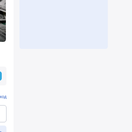
ход
ь