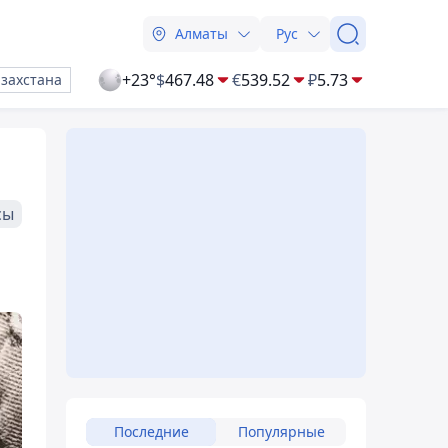
Алматы
Рус
+23°
$
467.48
€
539.52
₽
5.73
азахстана
сы
Последние
Популярные