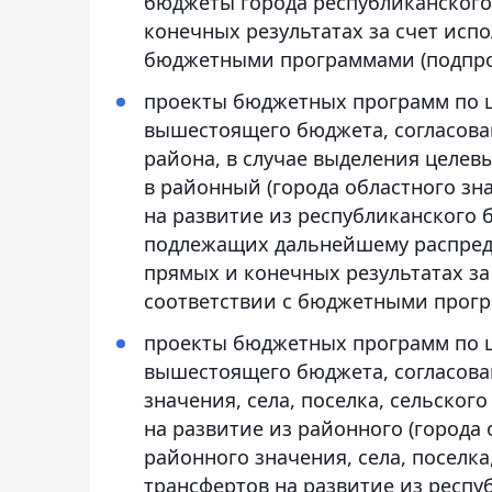
бюджеты города республиканского 
конечных результатах за счет исп
бюджетными программами (подпро
проекты бюджетных программ по ц
вышестоящего бюджета, согласов
района, в случае выделения целев
в районный (города областного зн
на развитие из республиканского
подлежащих дальнейшему распреде
прямых и конечных результатах за
соответствии с бюджетными прогр
проекты бюджетных программ по ц
вышестоящего бюджета, согласова
значения, села, поселка, сельског
на развитие из районного (города
районного значения, села, поселка
трансфертов на развитие из респу