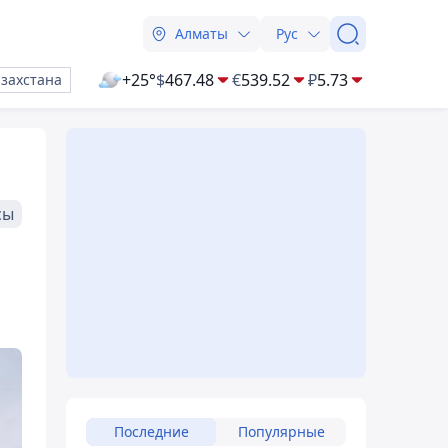
Алматы
Рус
+25°
$
467.48
€
539.52
₽
5.73
азахстана
сы
Последние
Популярные