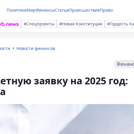
Политика
Мир
Финансы
Статьи
Происшествия
Право
#Спецпроекты
#Новая Конституция
#Гордость К
вости
Новости финансов
Финан
тную заявку на 2025 год:
а