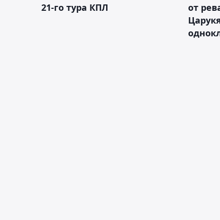
21-го тура КПЛ
от рев
Царукя
однок