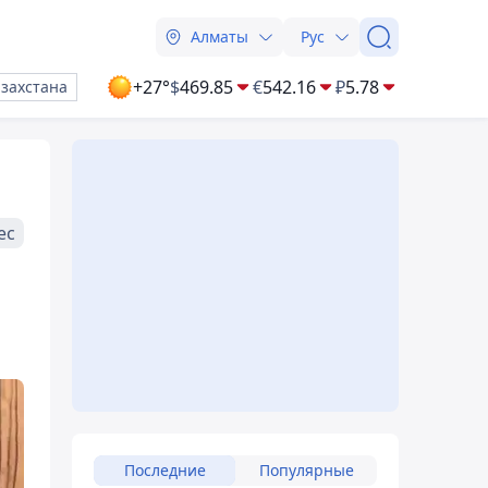
Алматы
Рус
+27°
$
469.85
€
542.16
₽
5.78
азахстана
ес
Последние
Популярные