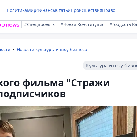
Политика
Мир
Финансы
Статьи
Происшествия
Право
#Спецпроекты
#Новая Конституция
#Гордость К
вости
Новости культуры и шоу-бизнеса
Культура и шоу-бизн
кого фильма "Стражи
 подписчиков