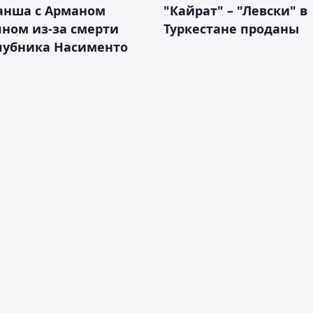
анша с Арманом
"Кайрат" – "Левски" в
ном из-за смерти
Туркестане проданы
лубника Насименто