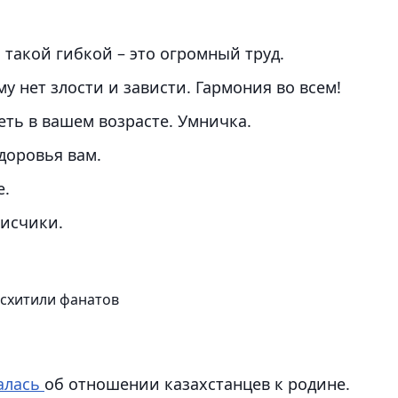
ь такой гибкой – это огромный труд.
у нет злости и зависти. Гармония во всем!
деть в вашем возрасте. Умничка.
доровья вам.
е.
писчики.
осхитили фанатов
алась
об отношении казахстанцев к родине.