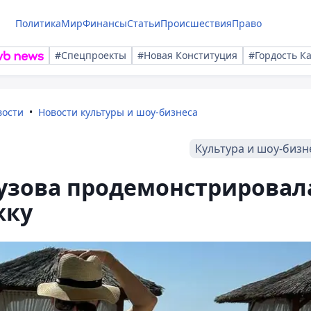
Политика
Мир
Финансы
Статьи
Происшествия
Право
#Спецпроекты
#Новая Конституция
#Гордость К
вости
Новости культуры и шоу-бизнеса
Культура и шоу-бизн
гузова продемонстрировал
жку