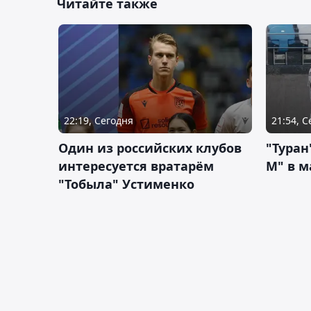
Читайте также
22:19, Сегодня
21:54, 
Один из российских клубов
"Туран
интересуется вратарём
М" в м
"Тобыла" Устименко