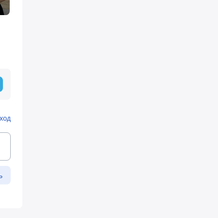
ход
ь