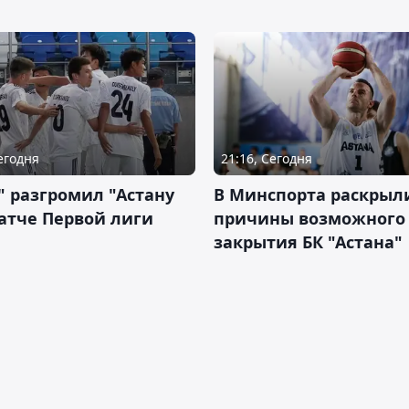
Сегодня
21:16, Сегодня
" разгромил "Астану
В Минспорта раскрыл
атче Первой лиги
причины возможного
закрытия БК "Астана"