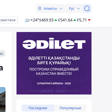
Алматы
Рус
+24°
$
469.93
€
541.64
₽
5.71
азахстана
ес
а
Последние
Популярные