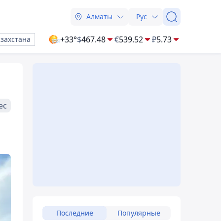
Алматы
Рус
+33°
$
467.48
€
539.52
₽
5.73
азахстана
ес
Последние
Популярные