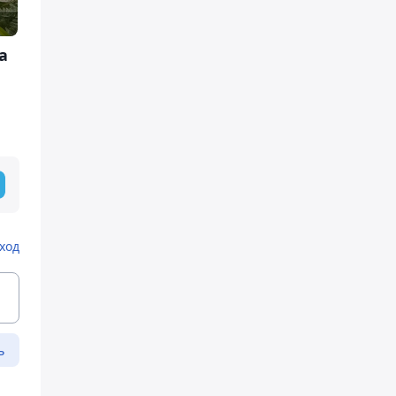
а
ход
ь