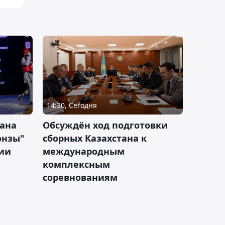
14:30, Сегодня
тана
Обсуждён ход подготовки
онзы"
сборных Казахстана к
зии
международным
комплексным
соревнованиям