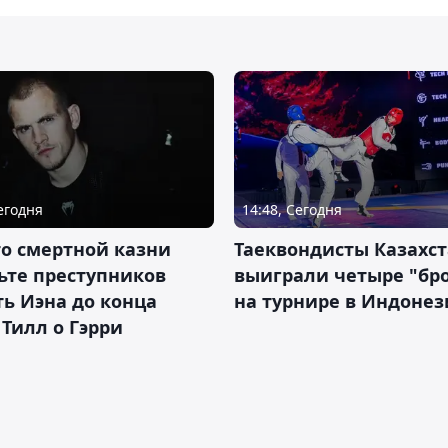
Сегодня
14:48, Сегодня
о смертной казни
Таеквондисты Казахс
ьте преступников
выиграли четыре "бр
ь Иэна до конца
на турнире в Индоне
 Тилл о Гэрри