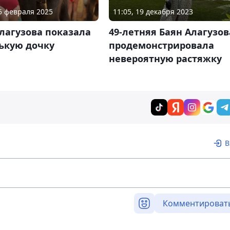
15 февраля 2025
11:05, 19 декабря 2023
лагузова показала
49-летняя Баян Алагузов
ькую дочку
продемонстрировала
невероятную растяжку
В
Комментироват