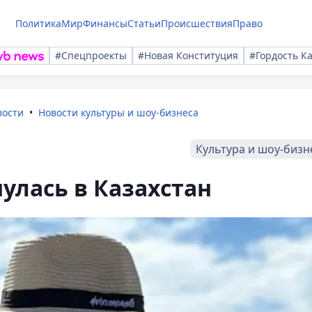
Политика
Мир
Финансы
Статьи
Происшествия
Право
#Спецпроекты
#Новая Конституция
#Гордость К
вости
Новости культуры и шоу-бизнеса
Культура и шоу-бизн
улась в Казахстан