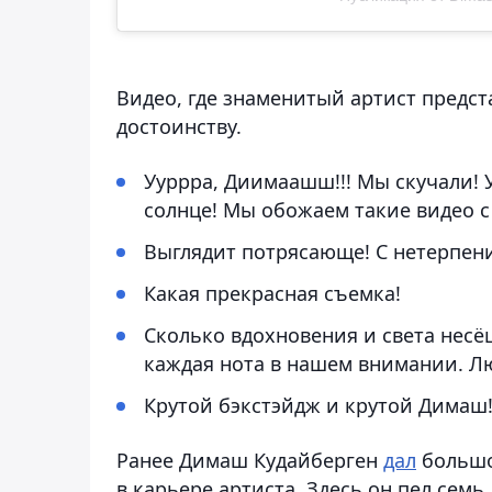
Видео, где знаменитый артист предс
достоинству.
Ууррра, Диимаашш!!! Мы скучали! У
солнце! Мы обожаем такие видео с
Выглядит потрясающе! С нетерпен
Какая прекрасная съемка!
Сколько вдохновения и света несё
каждая нота в нашем внимании. Л
Крутой бэкстэйдж и крутой Димаш
Ранее Димаш Кудайберген
дал
большо
в карьере артиста. Здесь он пел семь 