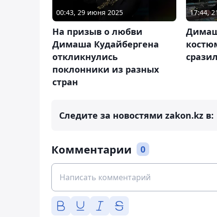
00:43, 29 июня 2025
17:44, 
На призыв о любви
Димаш
Димаша Кудайбергена
костю
откликнулись
срази
поклонники из разных
стран
Следите за новостями zakon.kz в:
Комментарии
0