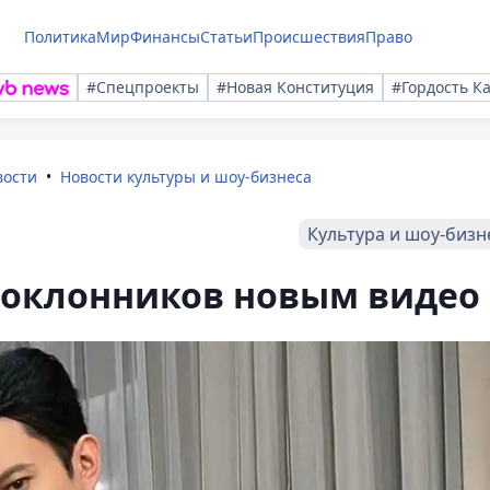
Политика
Мир
Финансы
Статьи
Происшествия
Право
#Спецпроекты
#Новая Конституция
#Гордость К
вости
Новости культуры и шоу-бизнеса
Культура и шоу-бизн
оклонников новым видео