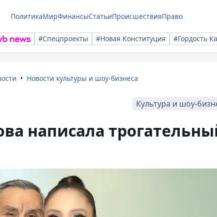
Политика
Мир
Финансы
Статьи
Происшествия
Право
#Спецпроекты
#Новая Конституция
#Гордость К
вости
Новости культуры и шоу-бизнеса
Культура и шоу-бизн
ва написала трогательны