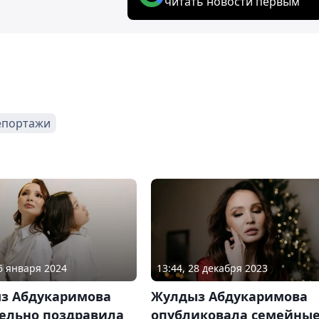
читать новости первым
епортажи
06 января 2024
13:44, 28 декабря 2023
з Абдукаримова
Жулдыз Абдукаримова
тельно поздравила
опубликовала семейны