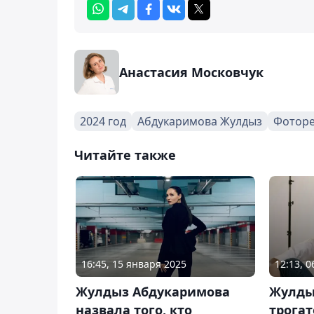
Анастасия Московчук
2024 год
Абдукаримова Жулдыз
Фотор
Читайте также
16:45, 15 января 2025
12:13, 
Жулдыз Абдукаримова
Жулды
назвала того, кто
трога