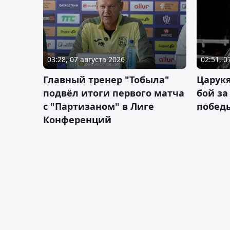
03:28, 07 августа 2026
02:51, 0
Главный тренер "Тобыла"
Царук
подвёл итоги первого матча
бой за
с "Партизаном" в Лиге
побед
Конференций