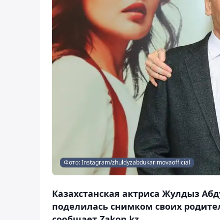
Фото: Instagram/zhuldyzabdukarimovaofficial
Казахстанская актриса Жулдыз Абд
поделилась снимком своих родител
сообщает Zakon.kz.