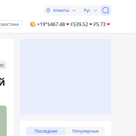
Алматы
Рус
+19°
$
467.48
€
539.52
₽
5.73
азахстана
ес
й
Последние
Популярные