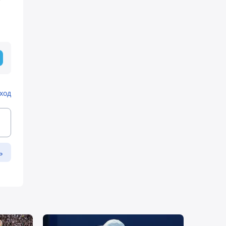
ход
ь