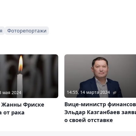
я
Фоторепортажи
14:55, 14 марта 2024
3 мая 2024
Вице-министр финансов
а Жанны Фриске
Эльдар Казганбаев заяв
 от рака
о своей отставке