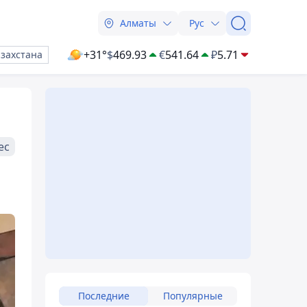
Алматы
Рус
+31°
$
469.93
€
541.64
₽
5.71
азахстана
ес
Последние
Популярные