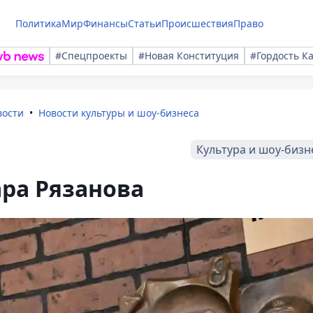
Политика
Мир
Финансы
Статьи
Происшествия
Право
#Спецпроекты
#Новая Конституция
#Гордость К
вости
Новости культуры и шоу-бизнеса
Культура и шоу-бизн
ра Рязанова