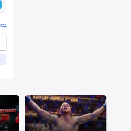
ход
ь