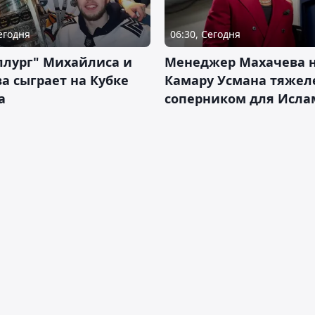
Сегодня
06:30, Сегодня
ллург" Михайлиса и
Менеджер Махачева 
а сыграет на Кубке
Камару Усмана тяже
а
соперником для Исла