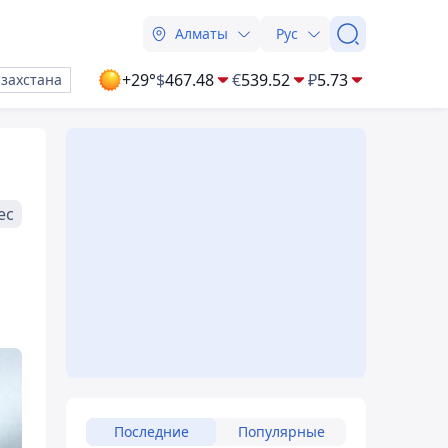
Алматы
Рус
+29°
$
467.48
€
539.52
₽
5.73
азахстана
ес
Последние
Популярные