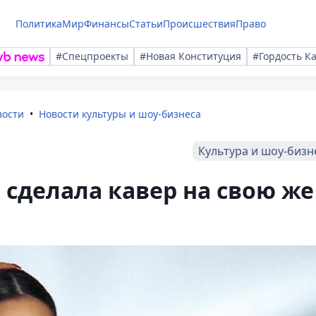
Политика
Мир
Финансы
Статьи
Происшествия
Право
#Спецпроекты
#Новая Конституция
#Гордость К
вости
Новости культуры и шоу-бизнеса
Культура и шоу-бизн
сделала кавер на свою же