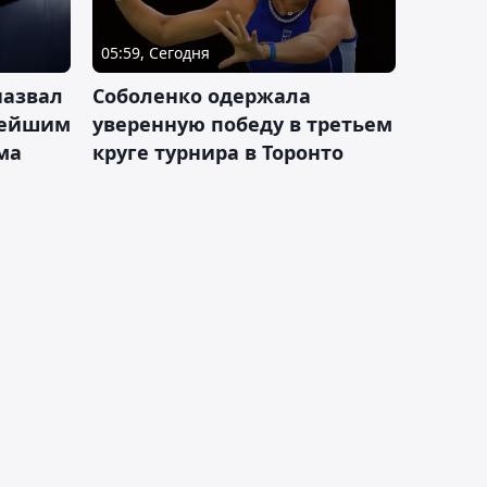
05:59, Сегодня
назвал
Соболенко одержала
лейшим
уверенную победу в третьем
ма
круге турнира в Торонто