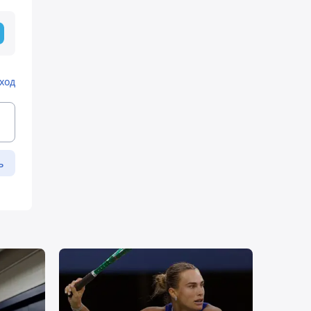
ход
ь