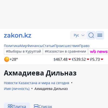
Рус
Политика
Мир
Финансы
Статьи
Происшествия
Право
#Выборы в Курултай
#Казахстан в сравнении
+28°
$
467.48
€
539.52
₽
5.73
Ахмадиева Дильназ
Новости Казахстана и мира на сегодня
Имя (личность)
Ахмадиева Дильназ
Плитка
Список