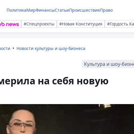
Политика
Мир
Финансы
Статьи
Происшествия
Право
#Спецпроекты
#Новая Конституция
#Гордость К
вости
Новости культуры и шоу-бизнеса
Культура и шоу-бизн
мерила на себя новую