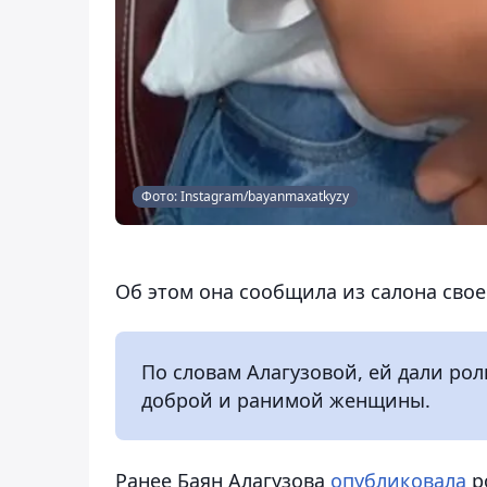
Фото: Instagram/bayanmaxatkyzy
Oб этом она сообщила из салона своег
По словам Aлагузовой, ей дали ро
доброй и ранимой женщины.
Ранее Баян Алагузова
опубликовала
р