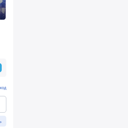
ход
ь