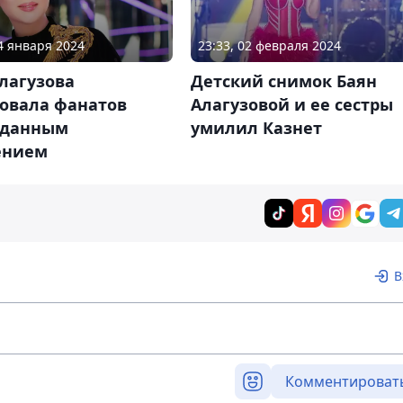
04 января 2024
23:33, 02 февраля 2024
лагузова
Детский снимок Баян
овала фанатов
Алагузовой и ее сестры
данным
умилил Казнет
ением
В
Комментироват