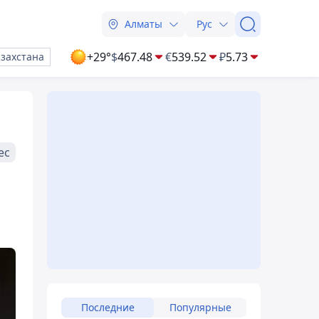
Алматы
Рус
+29°
$
467.48
€
539.52
₽
5.73
азахстана
ес
Последние
Популярные