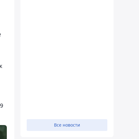
е
к
9
Все новости