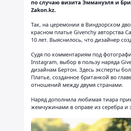
по случаю визита Эммануэля и Бр
Zakon.kz.
Так, на церемонии в Виндзорском дво
красном платье Givenchy авторства С
10 лет. Выяснилось, что дизайнер созд
Судя по комментариям под фотографи
Instagram, выбор в пользу наряда Giv
дизайнам Бертон. Здесь эксперты бо
Платье, созданное британкой во глав
отношений между двумя странами.
Наряд дополнила любимая тиара прин
жемчужинами в оправе из серебра и 