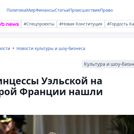
Политика
Мир
Финансы
Статьи
Происшествия
Право
#Спецпроекты
#Новая Конституция
#Гордость К
вости
Новости культуры и шоу-бизнеса
Культура и шоу-бизн
нцессы Уэльской на
парой Франции нашли