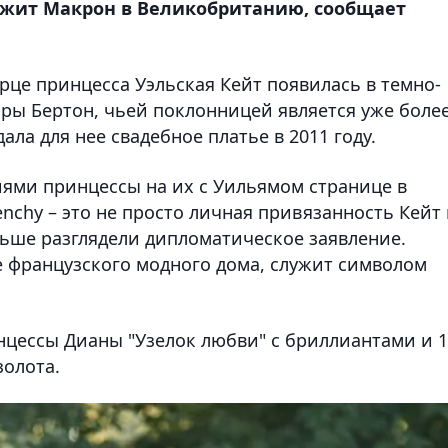
ижит Макрон в Великобританию, сообщает
рце принцесса Уэльская Кейт появилась в темно-
ары Бертон, чьей поклонницей является уже боле
ала для нее свадебное платье в 2011 году.
ями принцессы на их с Уильямом странице в
enchy – это не просто личная привязанность Кейт 
льше разглядели дипломатическое заявление.
е французского модного дома, служит символом
цессы Дианы "Узелок любви" с бриллиантами и 1
золота.