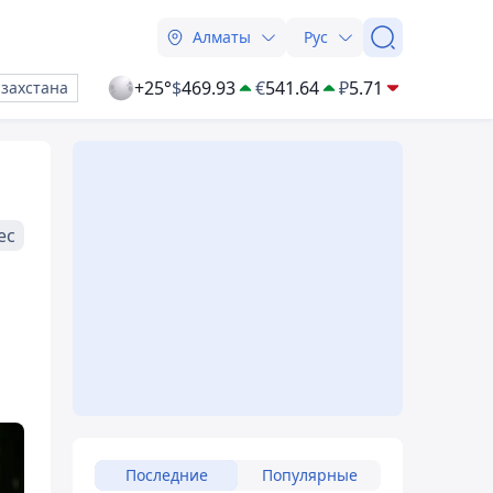
Алматы
Рус
+25°
$
469.93
€
541.64
₽
5.71
азахстана
ес
Последние
Популярные