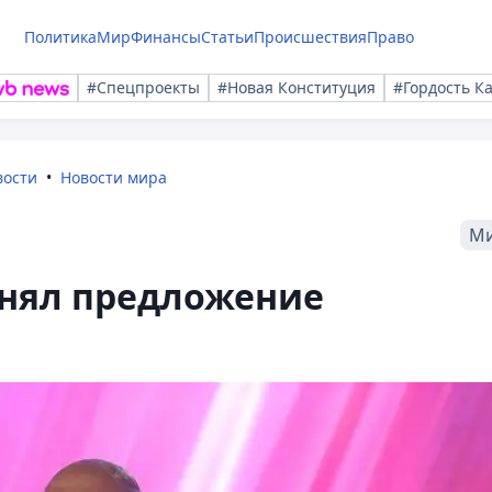
Политика
Мир
Финансы
Статьи
Происшествия
Право
#Спецпроекты
#Новая Конституция
#Гордость К
вости
Новости мира
М
нял предложение