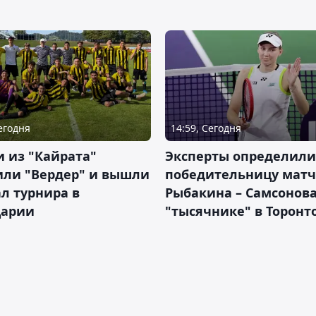
Сегодня
14:59, Сегодня
 из "Кайрата"
Эксперты определили
или "Вердер" и вышли
победительницу матч
л турнира в
Рыбакина – Самсонова
арии
"тысячнике" в Торонт