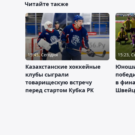
Читайте также
15:45, Сегодня
15:23, 
Казахстанские хоккейные
Юноши
клубы сыграли
побед
товарищескую встречу
в фина
перед стартом Кубка РК
Швейц