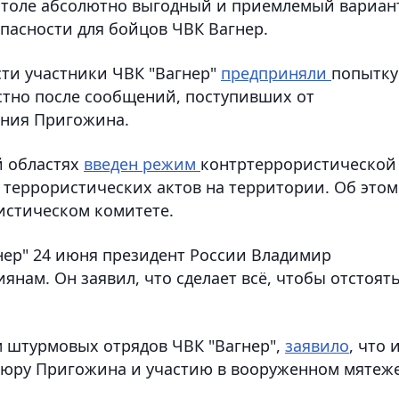
 столе абсолютно выгодный и приемлемый вариан
пасности для бойцов ЧВК Вагнер.
сти участники ЧВК "Вагнер"
предприняли
попытку
естно после сообщений, поступивших от
ения Пригожина.
й областях
введен режим
контртеррористической
террористических актов на территории. Об этом
истическом комитете.
нер" 24 июня президент России Владимир
янам. Он заявил, что сделает всё, чтобы отстоят
 штурмовых отрядов ЧВК "Вагнер",
заявило
, что 
тюру Пригожина и участию в вооруженном мятеже