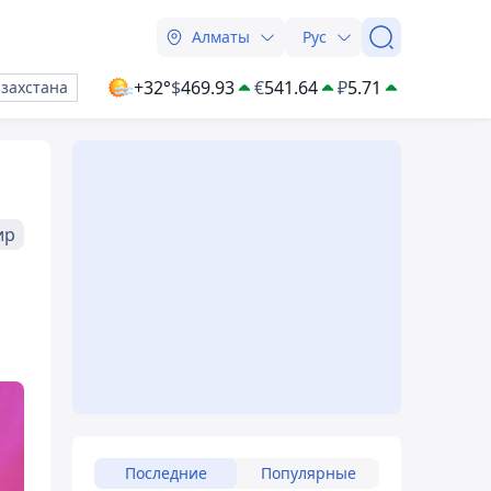
Алматы
Рус
+32°
$
469.93
€
541.64
₽
5.71
азахстана
ир
Последние
Популярные