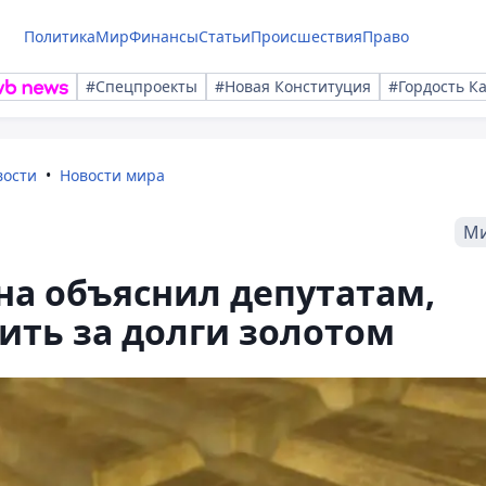
Политика
Мир
Финансы
Статьи
Происшествия
Право
#Спецпроекты
#Новая Конституция
#Гордость К
вости
Новости мира
М
на объяснил депутатам,
ить за долги золотом