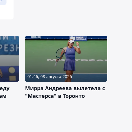
01:46, 08 августа 2026
еду
Мирра Андреева вылетела с
ем
"Мастерса" в Торонто