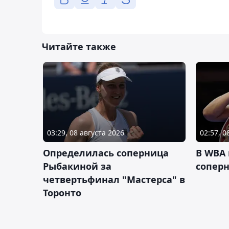
Читайте также
03:29, 08 августа 2026
02:57, 0
Определилась соперница
В WBA
Рыбакиной за
соперн
четвертьфинал "Мастерса" в
Торонто