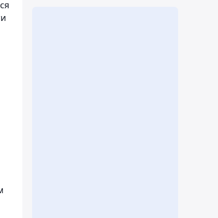
ся
ти
м