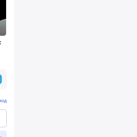
:
ход
ь