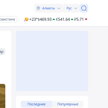
Алматы
Рус
+23°
$
469.93
€
541.64
₽
5.71
азахстана
ир
Последние
Популярные