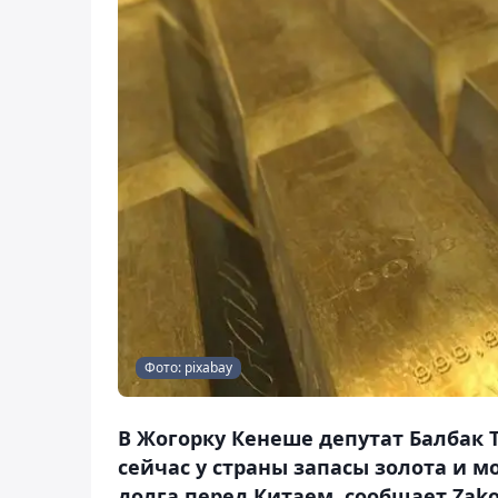
Фото: pixabay
В Жогорку Кенеше депутат Балбак 
сейчас у страны запасы золота и м
долга перед Китаем, сообщает Zako