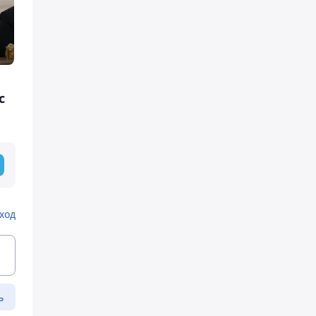
с
ход
ь