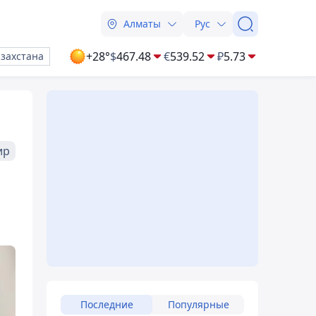
Алматы
Рус
+28°
$
467.48
€
539.52
₽
5.73
азахстана
ир
Последние
Популярные