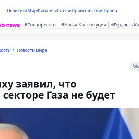
Политика
Мир
Финансы
Статьи
Происшествия
Право
#Спецпроекты
#Новая Конституция
#Гордость К
вости
Новости мира
М
ху заявил, что
секторе Газа не будет