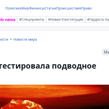
Политика
Мир
Финансы
Статьи
Происшествия
Право
#Спецпроекты
#Новая Конституция
#Гордость К
вости
Новости мира
М
тестировала подводное