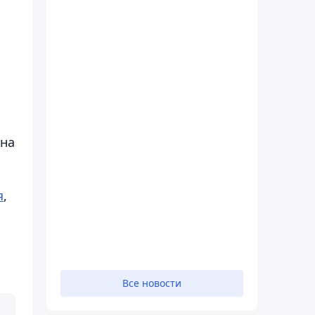
 на
я
,
Все новости