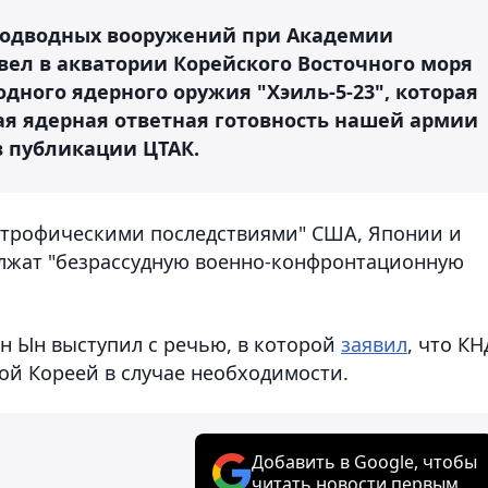
м подводных вооружений при Академии
ел в акватории Корейского Восточного моря
ного ядерного оружия "Хэиль-5-23", которая
ая ядерная ответная готовность нашей армии
в публикации ЦТАК.
трофическими последствиями" США, Японии и
олжат "безрассудную военно-конфронтационную
н Ын выступил с речью, в которой
заявил
, что К
ой Кореей в случае необходимости.
Добавить в Google, чтобы
читать новости первым