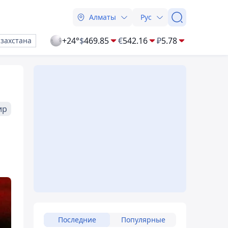
Алматы
Рус
+24°
$
469.85
€
542.16
₽
5.78
азахстана
ир
Последние
Популярные