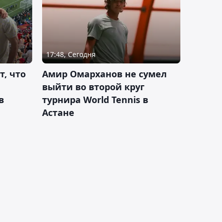
17:48, Сегодня
т, что
Амир Омарханов не сумел
выйти во второй круг
в
турнира World Tennis в
Астане