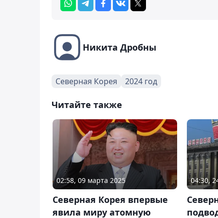
Никита Дробны
Северная Корея
2024 год
Читайте также
02:58, 09 марта 2025
04:30, 
Северная Корея впервые
Север
явила миру атомную
подво