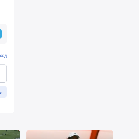
ход
ь