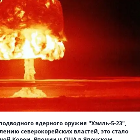
одводного ядерного оружия "Хэиль-5-23",
лению северокорейских властей, это стало
ной Кореи, Японии и США в Японском