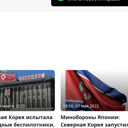
24 марта 2023
18:50, 07 мая 2022
ная Корея испытала
Минобороны Японии:
дные беспилотники,
Северная Корея запусти