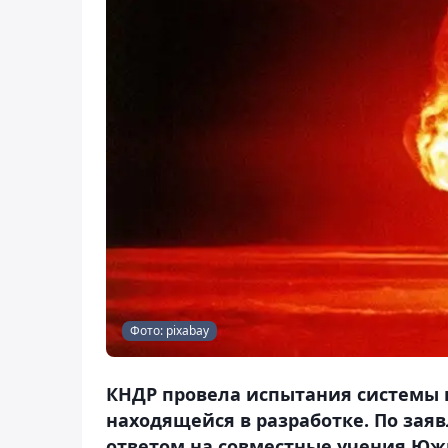
Фото: pixabay
КНДР провела испытания системы п
находящейся в разработке. По заяв
ответом на совместные учения Юж